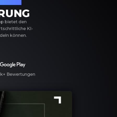
izierung
ERUNG
pp bietet den
schrittliche KI-
ndeln können.
7k+
Bewertungen