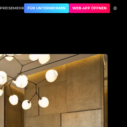
rung | No.1 Best Authentication
PREISE
MEHR
FÜR UNTERNEHMEN
WEB-APP ÖFFNEN