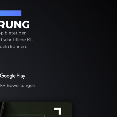
izierung
ERUNG
pp bietet den
schrittliche KI-
ndeln können.
7k+
Bewertungen