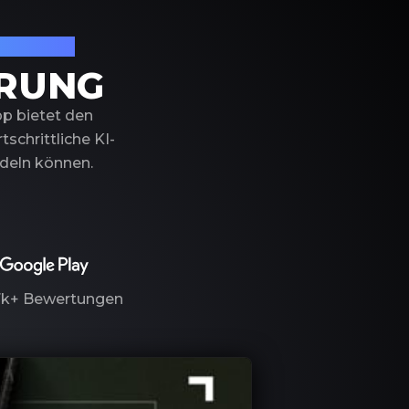
izierung
ERUNG
pp bietet den
schrittliche KI-
ndeln können.
7k+
Bewertungen