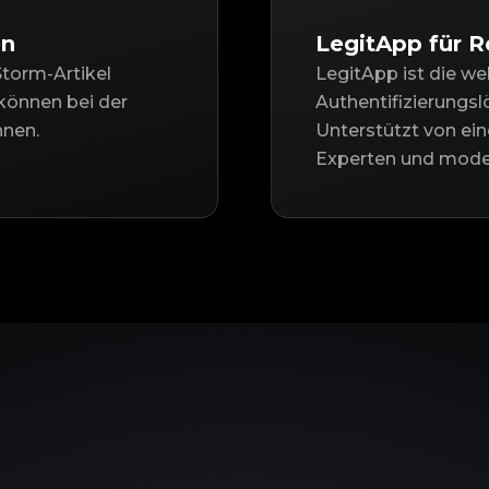
en
LegitApp für 
Storm-Artikel
LegitApp ist die we
können bei der
Authentifizierungs
nnen.
Unterstützt von ei
Experten und moder