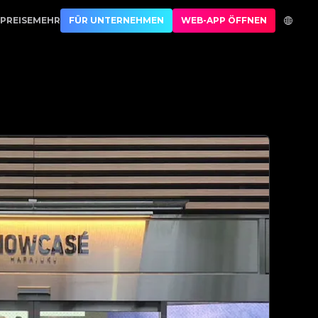
ng | No.1 Best Authentication
PREISE
MEHR
FÜR UNTERNEHMEN
WEB-APP ÖFFNEN