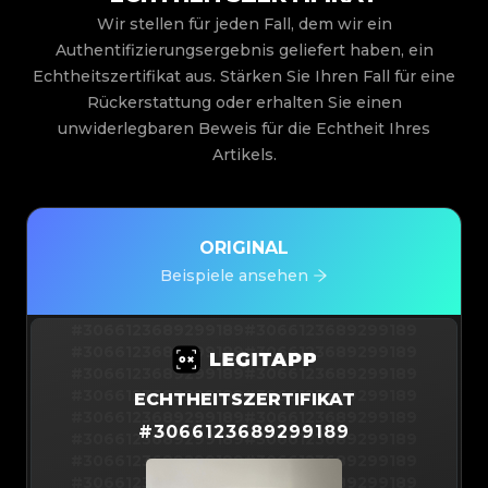
Wir stellen für jeden Fall, dem wir ein
Authentifizierungsergebnis geliefert haben, ein
Echtheitszertifikat aus. Stärken Sie Ihren Fall für eine
Rückerstattung oder erhalten Sie einen
unwiderlegbaren Beweis für die Echtheit Ihres
Artikels.
ORIGINAL
Beispiele ansehen
#3066123689299189
#3066123689299189
#3066123689299189
#3066123689299189
#3066123689299189
#3066123689299189
#3066123689299189
#3066123689299189
ECHTHEITSZERTIFIKAT
#3066123689299189
#3066123689299189
#
3066123689299189
#3066123689299189
#3066123689299189
#3066123689299189
#3066123689299189
#3066123689299189
#3066123689299189