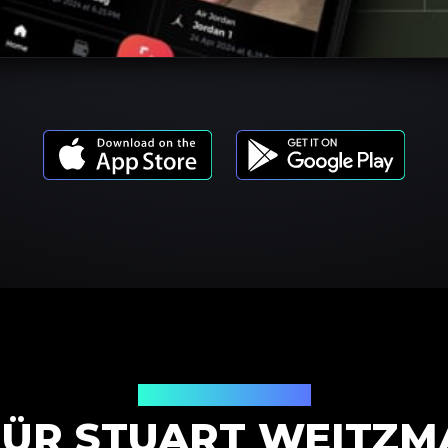
Produktmodelle
FÜR STUART WEITZM