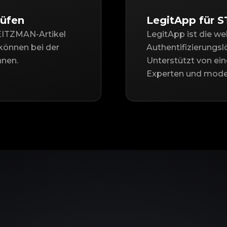
üfen
LegitApp für
EITZMAN-Artikel
LegitApp ist die we
können bei der
Authentifizierung
nnen.
Unterstützt von ei
Experten und moder