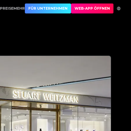
erung | No.1 Best Authentication
PREISE
MEHR
FÜR UNTERNEHMEN
WEB-APP ÖFFNEN