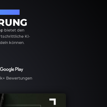
izierung
ERUNG
pp bietet den
schrittliche KI-
ndeln können.
7k+
Bewertungen