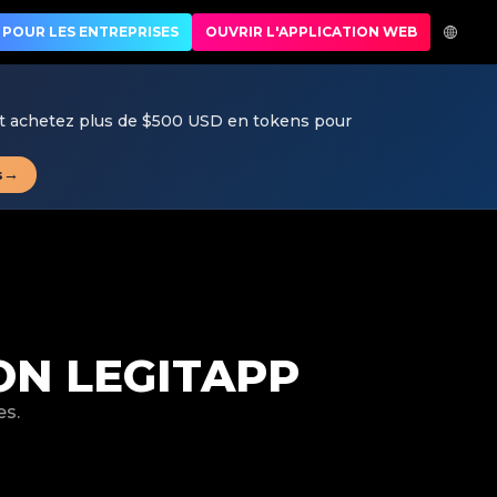
xe
POUR LES ENTREPRISES
OUVRIR L'APPLICATION WEB
et achetez plus de $500 USD en tokens pour
→
s
ON LEGITAPP
es.