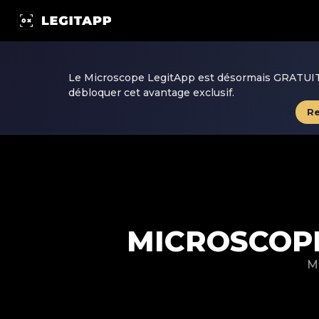
Microscope d'authentification LegitApp | LegitApp | Vot
Le Microscope LegitApp est désormais GRATUIT !
débloquer cet avantage exclusif.
Re
MICROSCOPE
Mi