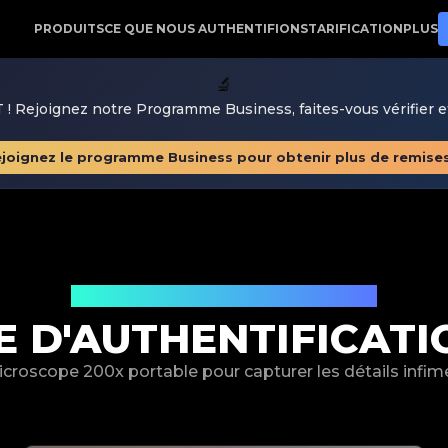
re partenaire de confiance pour l'authentification de lu
PRODUITS
CE QUE NOUS AUTHENTIFIONS
TARIFICATION
PLUS
🔬
 Rejoignez notre Programme Business, faites-vous vérifier 
joignez le programme Business pour obtenir plus de remise
Précision dans chaque détail
 D'AUTHENTIFICATI
croscope 200x portable pour capturer les détails infim