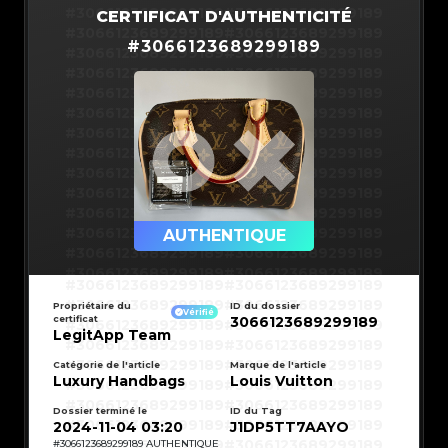
#3066123689299189
#3066123689299189
CERTIFICAT D'AUTHENTICITÉ
#3066123689299189
#3066123689299189
#
3066123689299189
#3066123689299189
#3066123689299189
#3066123689299189
#3066123689299189
#3066123689299189
#3066123689299189
#3066123689299189
#3066123689299189
#3066123689299189
#3066123689299189
#3066123689299189
#3066123689299189
#3066123689299189
#3066123689299189
#3066123689299189
#3066123689299189
#3066123689299189
#3066123689299189
#3066123689299189
#3066123689299189
AUTHENTIQUE
#3066123689299189
#3066123689299189
#3066123689299189
#3066123689299189
#3066123689299189
#3066123689299189
#3066123689299189
#3066123689299189
#3066123689299189
#3066123689299189
Propriétaire du
ID du dossier
#3066123689299189
#3066123689299189
Vérifié
certificat
3066123689299189
#3066123689299189
#3066123689299189
#3066123689299189
#3066123689299189
LegitApp Team
#3066123689299189
#3066123689299189
#3066123689299189
#3066123689299189
#3066123689299189
#3066123689299189
Catégorie de l'article
Marque de l'article
#3066123689299189
#3066123689299189
Luxury Handbags
Louis Vuitton
#3066123689299189
#3066123689299189
#3066123689299189
#3066123689299189
#3066123689299189
#3066123689299189
#3066123689299189
#3066123689299189
Dossier terminé le
ID du Tag
#3066123689299189
#3066123689299189
2024-11-04 03:20
J1DP5TT7AAYO
#3066123689299189
#3066123689299189
#3066123689299189
#3066123689299189
#
3066123689299189
AUTHENTIQUE