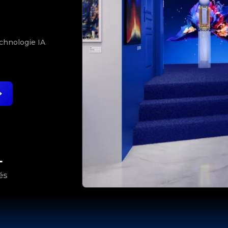
N
echnologie IA
+
és