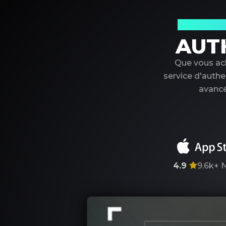
Votre par
AUT
Que vous ach
service d'authe
avancé
4.9
9.6k+
N