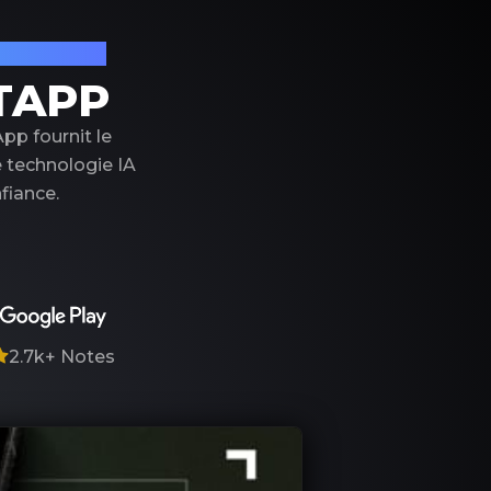
on de luxe
TAPP
pp fournit le
e technologie IA
fiance.
2.7k+
Notes