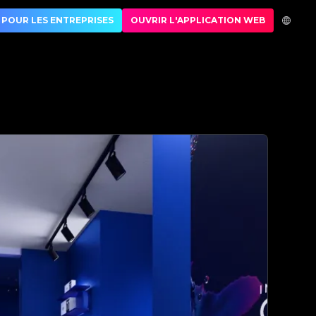
 de luxe | No.1 Best Authentication
POUR LES ENTREPRISES
OUVRIR L'APPLICATION WEB