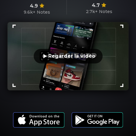
4.7
4.9
2.7k+
Notes
9.6k+
Notes
Regarder la vidéo