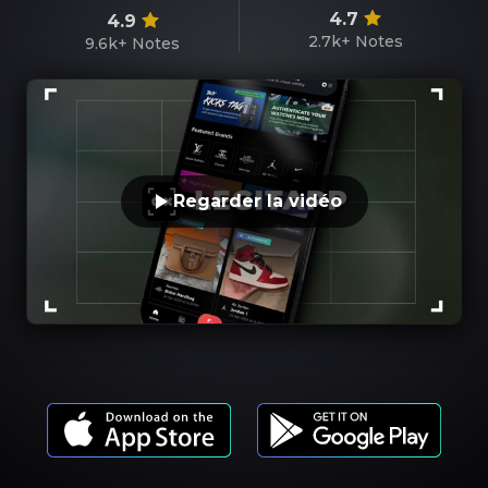
4.7
4.9
2.7k+
Notes
9.6k+
Notes
Regarder la vidéo