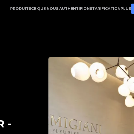
tion | LegitApp | Votre partenaire de confiance pour l'au
PRODUITS
CE QUE NOUS AUTHENTIFIONS
TARIFICATION
PLUS
R
-