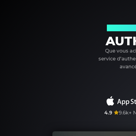
Votre par
AUT
Que vous ach
service d'authe
avancé
4.9
9.6k+
N