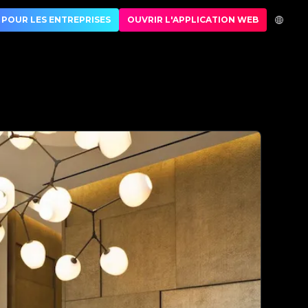
thentification de luxe | No.1 Best Authentication
POUR LES ENTREPRISES
OUVRIR L'APPLICATION WEB