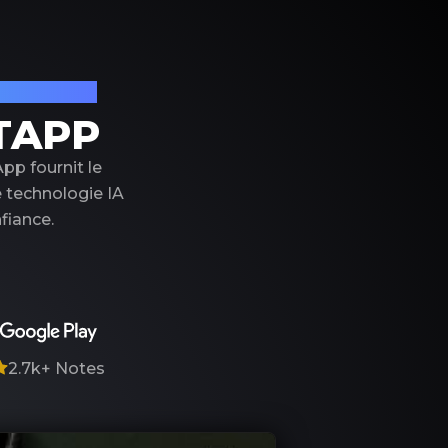
on de luxe
TAPP
pp fournit le
e technologie IA
fiance.
2.7k+
Notes