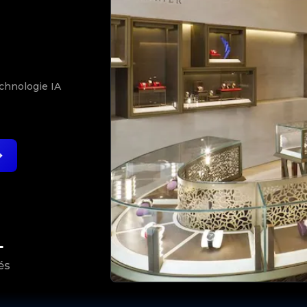
N
echnologie IA
+
és