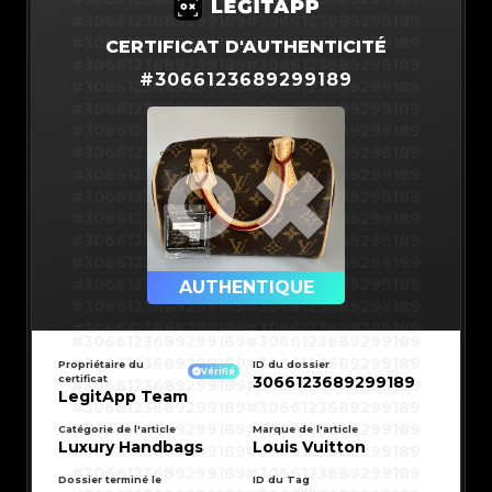
#3066123689299189
#3066123689299189
#3066123689299189
#3066123689299189
CERTIFICAT D'AUTHENTICITÉ
#3066123689299189
#3066123689299189
#
3066123689299189
#3066123689299189
#3066123689299189
#3066123689299189
#3066123689299189
#3066123689299189
#3066123689299189
#3066123689299189
#3066123689299189
#3066123689299189
#3066123689299189
#3066123689299189
#3066123689299189
#3066123689299189
#3066123689299189
#3066123689299189
#3066123689299189
#3066123689299189
#3066123689299189
#3066123689299189
#3066123689299189
AUTHENTIQUE
#3066123689299189
#3066123689299189
#3066123689299189
#3066123689299189
#3066123689299189
#3066123689299189
#3066123689299189
#3066123689299189
#3066123689299189
#3066123689299189
Propriétaire du
ID du dossier
#3066123689299189
#3066123689299189
Vérifié
certificat
3066123689299189
#3066123689299189
#3066123689299189
#3066123689299189
#3066123689299189
LegitApp Team
#3066123689299189
#3066123689299189
#3066123689299189
#3066123689299189
#3066123689299189
#3066123689299189
Catégorie de l'article
Marque de l'article
#3066123689299189
#3066123689299189
Luxury Handbags
Louis Vuitton
#3066123689299189
#3066123689299189
#3066123689299189
#3066123689299189
#3066123689299189
#3066123689299189
#3066123689299189
#3066123689299189
Dossier terminé le
ID du Tag