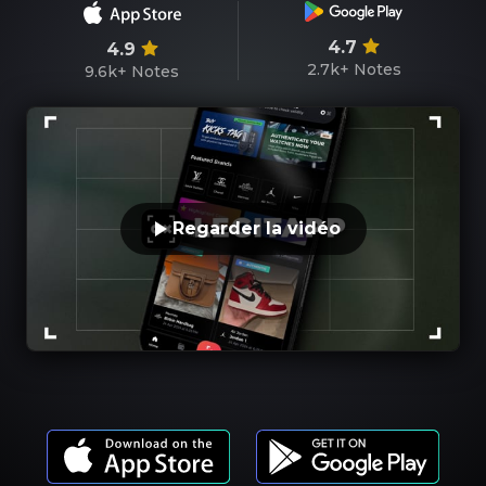
4.7
4.9
2.7k+
Notes
9.6k+
Notes
Regarder la vidéo