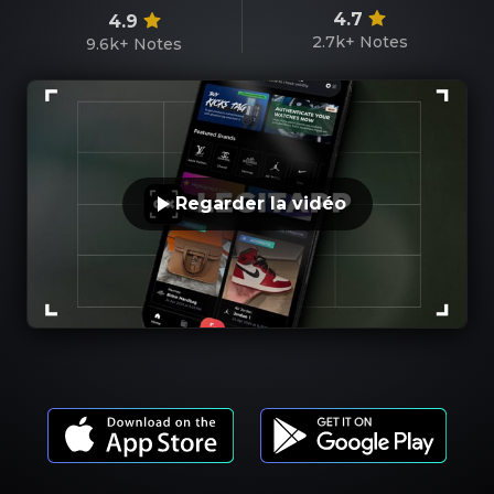
4.7
4.9
2.7k+
Notes
9.6k+
Notes
Regarder la vidéo