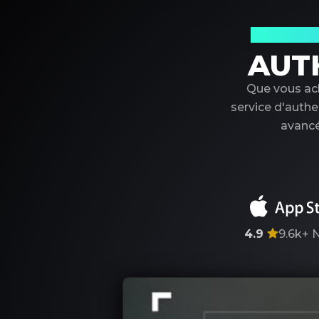
Votre par
AUT
Que vous ach
service d'authe
avancé
4.9
9.6k+
N