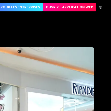
ion de luxe | No.1 Best Authentication
POUR LES ENTREPRISES
OUVRIR L'APPLICATION WEB