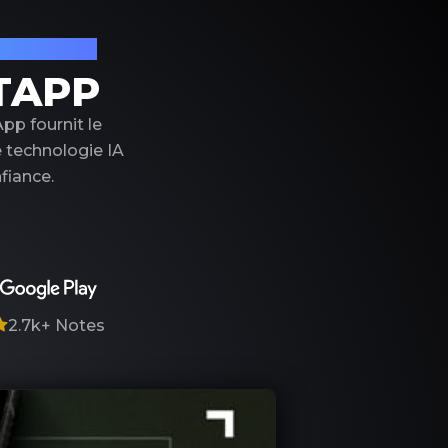
on de luxe
TAPP
pp fournit le
e technologie IA
fiance.
2.7k+
Notes