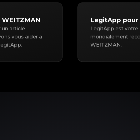
ART WEITZMAN
LegitApp pou
un article
LegitApp est votre 
ns vous aider à
mondialement reco
LegitApp.
WEITZMAN.