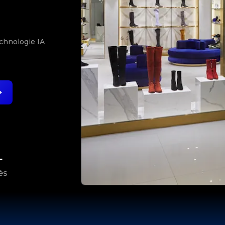
N
echnologie IA
+
és