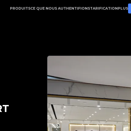
on | LegitApp | Votre partenaire de confiance pour l'au
PRODUITS
CE QUE NOUS AUTHENTIFIONS
TARIFICATION
PLUS
RT