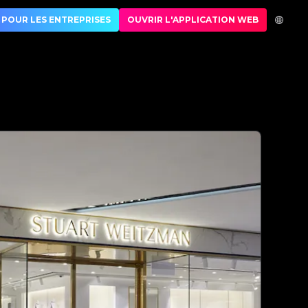
thentification de luxe | No.1 Best Authentication
POUR LES ENTREPRISES
OUVRIR L'APPLICATION WEB