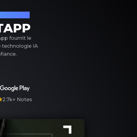
on de luxe
TAPP
pp fournit le
e technologie IA
fiance.
2.7k+
Notes