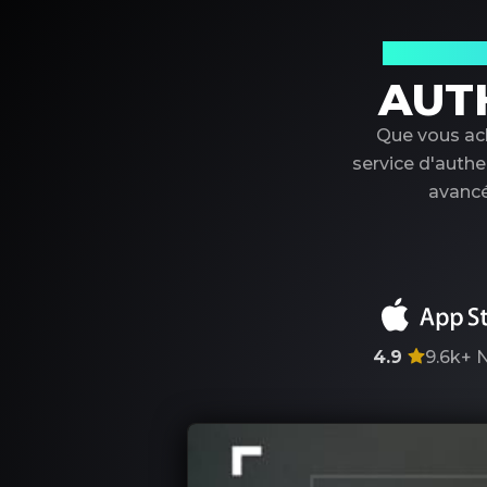
Votre par
AUT
Que vous ach
service d'authe
avancé
4.9
9.6k+
N