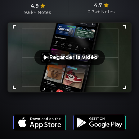
4.7
4.9
2.7k+
Notes
9.6k+
Notes
Regarder la vidéo