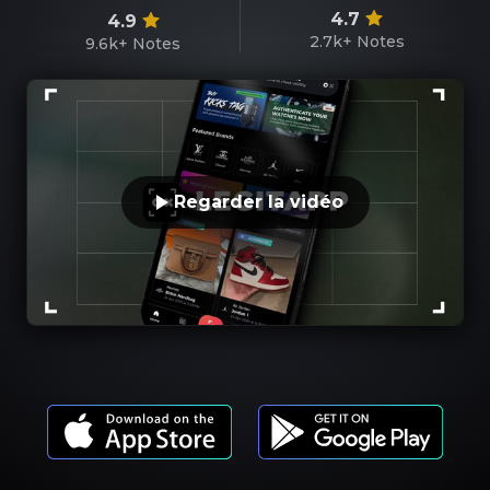
4.7
4.9
2.7k+
Notes
9.6k+
Notes
Regarder la vidéo