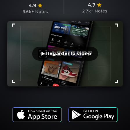
4.7
4.9
2.7k+
Notes
9.6k+
Notes
Regarder la vidéo