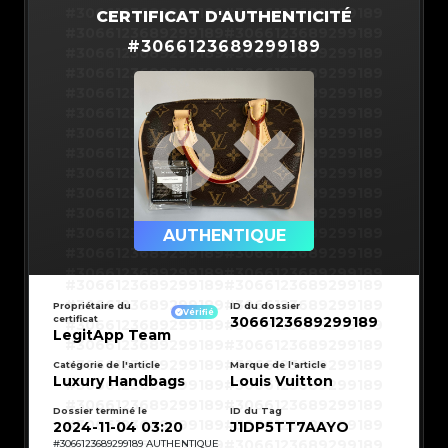
#3066123689299189
#3066123689299189
CERTIFICAT D'AUTHENTICITÉ
#3066123689299189
#3066123689299189
#
3066123689299189
#3066123689299189
#3066123689299189
#3066123689299189
#3066123689299189
#3066123689299189
#3066123689299189
#3066123689299189
#3066123689299189
#3066123689299189
#3066123689299189
#3066123689299189
#3066123689299189
#3066123689299189
#3066123689299189
#3066123689299189
#3066123689299189
#3066123689299189
#3066123689299189
#3066123689299189
#3066123689299189
AUTHENTIQUE
#3066123689299189
#3066123689299189
#3066123689299189
#3066123689299189
#3066123689299189
#3066123689299189
#3066123689299189
#3066123689299189
#3066123689299189
#3066123689299189
Propriétaire du
ID du dossier
#3066123689299189
#3066123689299189
Vérifié
certificat
3066123689299189
#3066123689299189
#3066123689299189
#3066123689299189
#3066123689299189
LegitApp Team
#3066123689299189
#3066123689299189
#3066123689299189
#3066123689299189
#3066123689299189
#3066123689299189
Catégorie de l'article
Marque de l'article
#3066123689299189
#3066123689299189
Luxury Handbags
Louis Vuitton
#3066123689299189
#3066123689299189
#3066123689299189
#3066123689299189
#3066123689299189
#3066123689299189
#3066123689299189
#3066123689299189
Dossier terminé le
ID du Tag
#3066123689299189
#3066123689299189
2024-11-04 03:20
J1DP5TT7AAYO
#3066123689299189
#3066123689299189
#3066123689299189
#3066123689299189
#
3066123689299189
AUTHENTIQUE