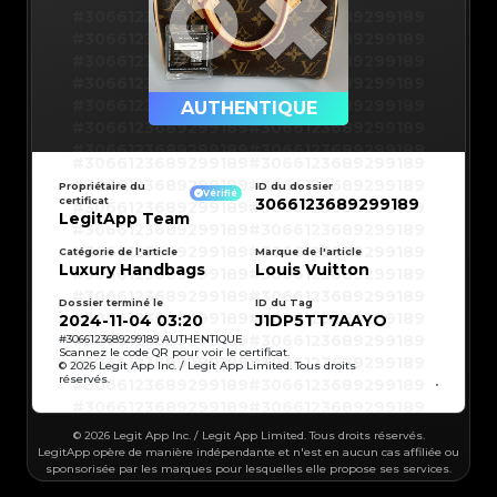
#3066123689299189
#3066123689299189
#3066123689299189
#3066123689299189
#3066123689299189
#3066123689299189
#3066123689299189
#3066123689299189
#3066123689299189
#3066123689299189
AUTHENTIQUE
#3066123689299189
#3066123689299189
#3066123689299189
#3066123689299189
#3066123689299189
#3066123689299189
#3066123689299189
#3066123689299189
#3066123689299189
#3066123689299189
Propriétaire du
ID du dossier
#3066123689299189
#3066123689299189
Vérifié
certificat
3066123689299189
#3066123689299189
#3066123689299189
#3066123689299189
#3066123689299189
LegitApp Team
#3066123689299189
#3066123689299189
#3066123689299189
#3066123689299189
#3066123689299189
#3066123689299189
Catégorie de l'article
Marque de l'article
#3066123689299189
#3066123689299189
Luxury Handbags
Louis Vuitton
#3066123689299189
#3066123689299189
#3066123689299189
#3066123689299189
#3066123689299189
#3066123689299189
#3066123689299189
#3066123689299189
Dossier terminé le
ID du Tag
#3066123689299189
#3066123689299189
2024-11-04 03:20
J1DP5TT7AAYO
#3066123689299189
#3066123689299189
#3066123689299189
#3066123689299189
#
3066123689299189
AUTHENTIQUE
#3066123689299189
#3066123689299189
Scannez le code QR pour voir le certificat.
#3066123689299189
#3066123689299189
© 2026 Legit App Inc. / Legit App Limited. Tous droits
#3066123689299189
#3066123689299189
réservés.
#3066123689299189
#3066123689299189
#3066123689299189
#3066123689299189
#3066123689299189
#3066123689299189
#3066123689299189
#3066123689299189
#3066123689299189
#3066123689299189
#3066123689299189
© 2026 Legit App Inc. / Legit App Limited. Tous droits réservés.
#3066123689299189
#3066123689299189
#3066123689299189
LegitApp opère de manière indépendante et n'est en aucun cas affiliée ou
#3066123689299189
#3066123689299189
sponsorisée par les marques pour lesquelles elle propose ses services.
#3066123689299189
#3066123689299189
#3066123689299189
#3066123689299189
#3066123689299189
#3066123689299189