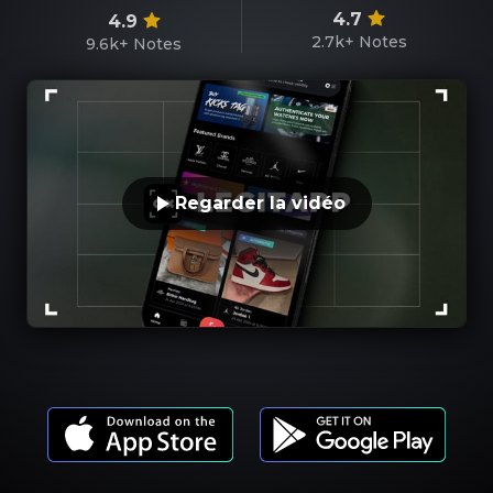
4.7
4.9
2.7k+
Notes
9.6k+
Notes
Regarder la vidéo