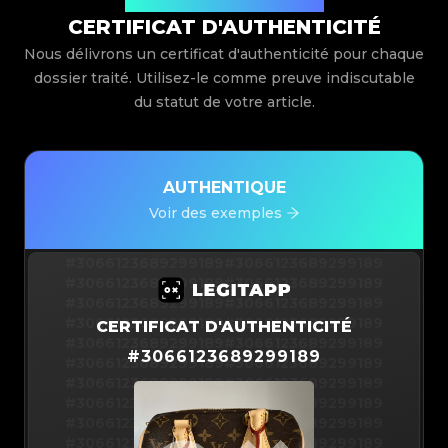
Délivré par Legit App Limited
CERTIFICAT D'AUTHENTICITÉ
Nous délivrons un certificat d'authenticité pour chaque
dossier traité. Utilisez-le comme preuve indiscutable
du statut de votre article.
AUTHENTIQUE
Voir des exemples
#3066123689299189
#3066123689299189
#3066123689299189
#3066123689299189
#3066123689299189
#3066123689299189
#3066123689299189
#3066123689299189
CERTIFICAT D'AUTHENTICITÉ
#3066123689299189
#3066123689299189
#
3066123689299189
#3066123689299189
#3066123689299189
#3066123689299189
#3066123689299189
#3066123689299189
#3066123689299189
#3066123689299189
#3066123689299189
#3066123689299189
#3066123689299189