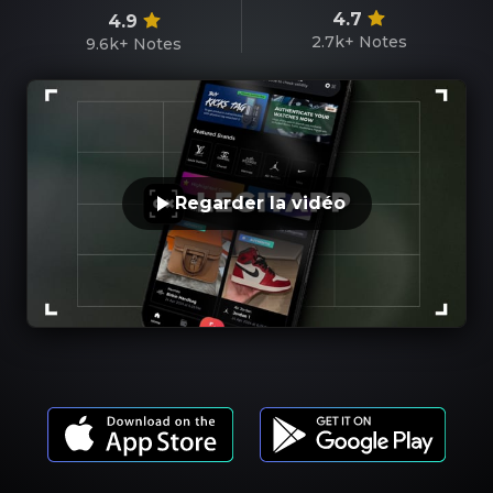
4.7
4.9
2.7k+
Notes
9.6k+
Notes
Regarder la vidéo