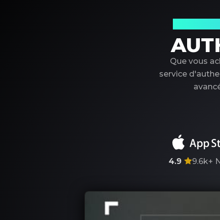
Votre par
AUT
Que vous ach
service d'authe
avancé
4.9
9.6k+
N