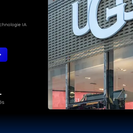
N
echnologie IA
+
és