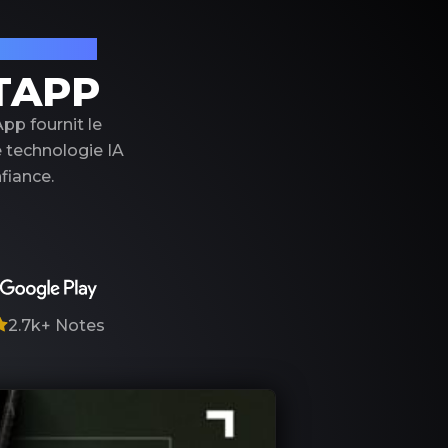
on de luxe
TAPP
pp fournit le
e technologie IA
fiance.
2.7k+
Notes