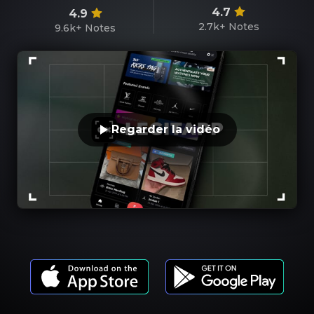
4.7
4.9
2.7k+
Notes
9.6k+
Notes
Regarder la vidéo