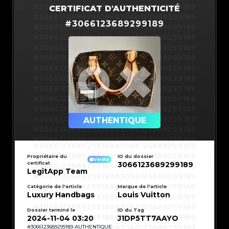
#3066123689299189
#3066123689299189
CERTIFICAT D'AUTHENTICITÉ
#3066123689299189
#3066123689299189
#
3066123689299189
#3066123689299189
#3066123689299189
#3066123689299189
#3066123689299189
#3066123689299189
#3066123689299189
#3066123689299189
#3066123689299189
#3066123689299189
#3066123689299189
#3066123689299189
#3066123689299189
#3066123689299189
#3066123689299189
#3066123689299189
#3066123689299189
#3066123689299189
#3066123689299189
#3066123689299189
#3066123689299189
AUTHENTIQUE
#3066123689299189
#3066123689299189
#3066123689299189
#3066123689299189
#3066123689299189
#3066123689299189
#3066123689299189
#3066123689299189
#3066123689299189
#3066123689299189
Propriétaire du
ID du dossier
#3066123689299189
#3066123689299189
Vérifié
certificat
3066123689299189
#3066123689299189
#3066123689299189
#3066123689299189
#3066123689299189
LegitApp Team
#3066123689299189
#3066123689299189
#3066123689299189
#3066123689299189
#3066123689299189
#3066123689299189
Catégorie de l'article
Marque de l'article
#3066123689299189
#3066123689299189
Luxury Handbags
Louis Vuitton
#3066123689299189
#3066123689299189
#3066123689299189
#3066123689299189
#3066123689299189
#3066123689299189
#3066123689299189
#3066123689299189
Dossier terminé le
ID du Tag
#3066123689299189
#3066123689299189
2024-11-04 03:20
J1DP5TT7AAYO
#3066123689299189
#3066123689299189
#3066123689299189
#3066123689299189
#
3066123689299189
AUTHENTIQUE