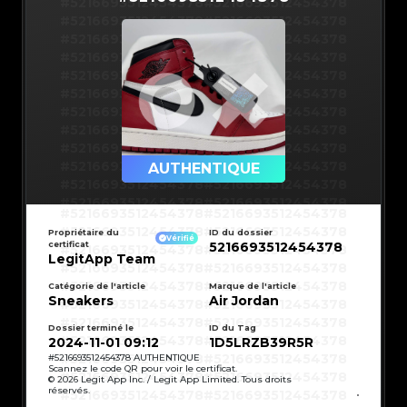
#5216693512454378
#5216693512454378
#5216693512454378
#5216693512454378
#5216693512454378
#5216693512454378
#5216693512454378
#5216693512454378
#5216693512454378
#5216693512454378
#5216693512454378
#5216693512454378
#5216693512454378
#5216693512454378
#5216693512454378
#5216693512454378
#5216693512454378
#5216693512454378
#5216693512454378
#5216693512454378
AUTHENTIQUE
#5216693512454378
#5216693512454378
#5216693512454378
#5216693512454378
#5216693512454378
#5216693512454378
#5216693512454378
#5216693512454378
#5216693512454378
#5216693512454378
Propriétaire du
ID du dossier
#5216693512454378
#5216693512454378
Vérifié
certificat
5216693512454378
#5216693512454378
#5216693512454378
#5216693512454378
#5216693512454378
LegitApp Team
#5216693512454378
#5216693512454378
#5216693512454378
#5216693512454378
#5216693512454378
#5216693512454378
Catégorie de l'article
Marque de l'article
#5216693512454378
#5216693512454378
Sneakers
Air Jordan
#5216693512454378
#5216693512454378
#5216693512454378
#5216693512454378
#5216693512454378
#5216693512454378
#5216693512454378
#5216693512454378
Dossier terminé le
ID du Tag
#5216693512454378
#5216693512454378
2024-11-01 09:12
1D5LRZB39R5R
#5216693512454378
#5216693512454378
#5216693512454378
#5216693512454378
#
5216693512454378
AUTHENTIQUE
#5216693512454378
#5216693512454378
Scannez le code QR pour voir le certificat.
#5216693512454378
#5216693512454378
© 2026 Legit App Inc. / Legit App Limited. Tous droits
#5216693512454378
#5216693512454378
réservés.
#5216693512454378
#5216693512454378
#5216693512454378
#5216693512454378