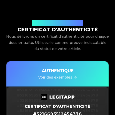
Délivré par Legit App Limited
CERTIFICAT D'AUTHENTICITÉ
Nous délivrons un certificat d'authenticité pour chaque
dossier traité. Utilisez-le comme preuve indiscutable
du statut de votre article.
AUTHENTIQUE
Voir des exemples
#5216693512454378
#5216693512454378
#5216693512454378
#5216693512454378
#5216693512454378
#5216693512454378
#5216693512454378
#5216693512454378
CERTIFICAT D'AUTHENTICITÉ
#5216693512454378
#5216693512454378
#
5216693512454378