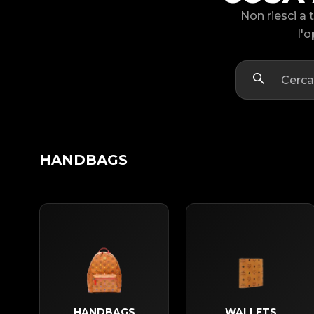
Non riesci a
l'o
HANDBAGS
HANDBAGS
WALLETS