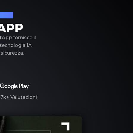
lusso
APP
tApp fornisce il
a tecnologia IA
 sicurezza.
.7k+
Valutazioni