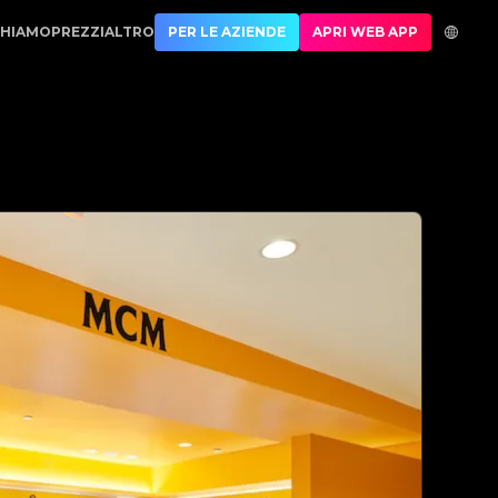
o.1 Best Authentication
CHIAMO
PREZZI
ALTRO
PER LE AZIENDE
APRI WEB APP