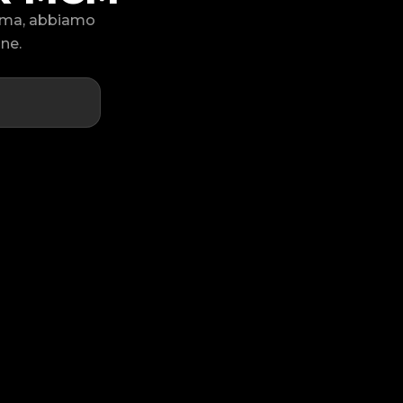
lema, abbiamo
one.