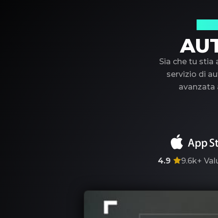
Il t
AU
Sia che tu stia
servizio di au
avanzata a
4.9
9.6k+
Val