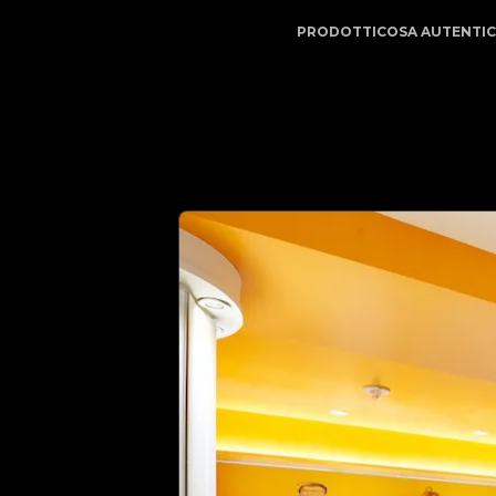
l tuo partner di fiducia nell'autenticazione di lusso | N
PRODOTTI
COSA AUTENTI