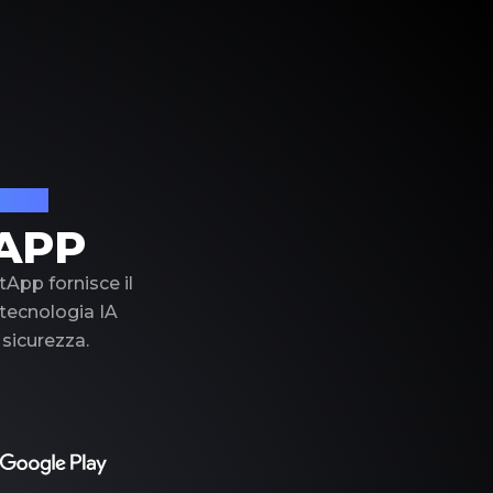
lusso
APP
tApp fornisce il
a tecnologia IA
 sicurezza.