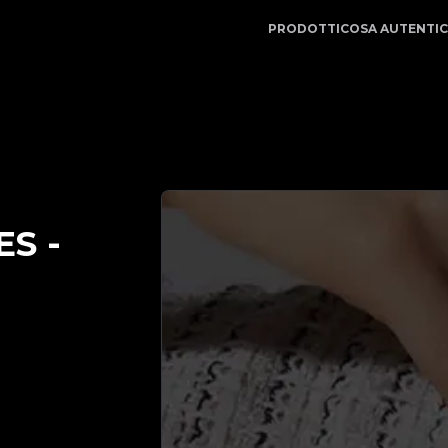
e | LegitApp | Il tuo partner di fiducia nell'autenticazio
PRODOTTI
COSA AUTENTI
ES
-