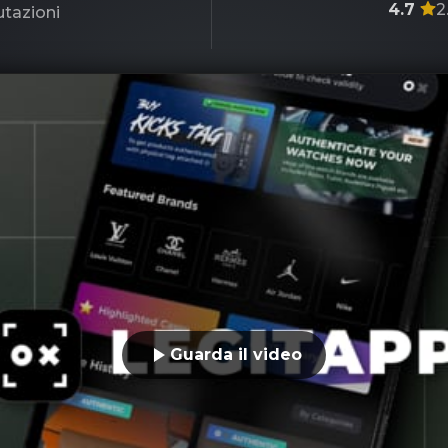
4.7
2
utazioni
Guarda il video