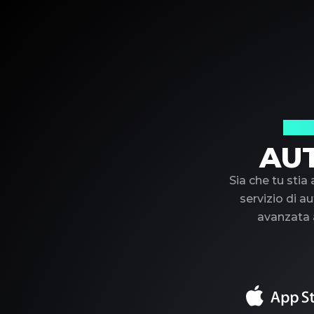
Il t
AU
Sia che tu stia
servizio di au
avanzata a