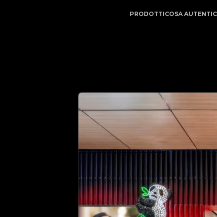
 Il tuo partner di fiducia nell'autenticazione di lusso | 
PRODOTTI
COSA AUTENTI