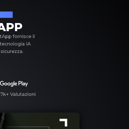
lusso
APP
tApp fornisce il
a tecnologia IA
 sicurezza.
.7k+
Valutazioni