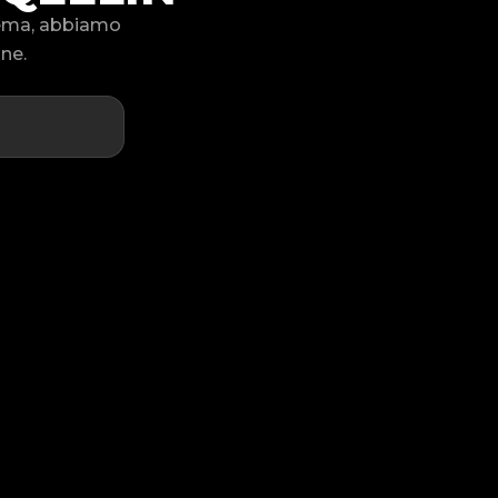
blema, abbiamo
one.