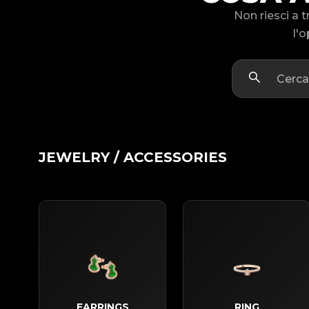
Non riesci a 
l'o
JEWELRY / ACCESSORIES
EARRINGS
RING