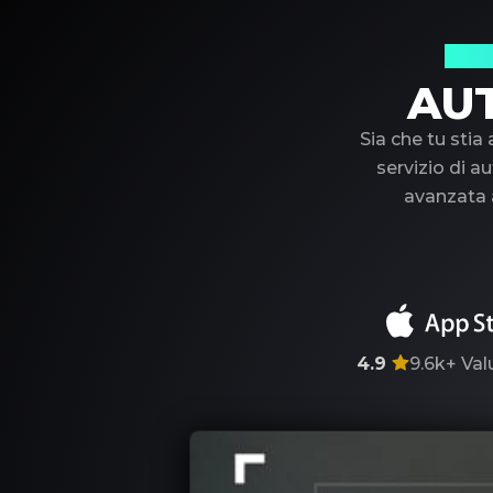
Il t
AU
Sia che tu stia
servizio di au
avanzata a
4.9
9.6k+
Val