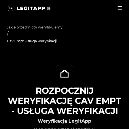
Rozpocznij weryfikację Cav Empt - Usługa weryfikacji |
Jakie przedmioty weryfikujemy
/
Cav Empt Usługa weryfikacji
ROZPOCZNIJ
WERYFIKACJĘ
CAV EMPT
-
USŁUGA WERYFIKACJI
Weryfikacja LegitApp