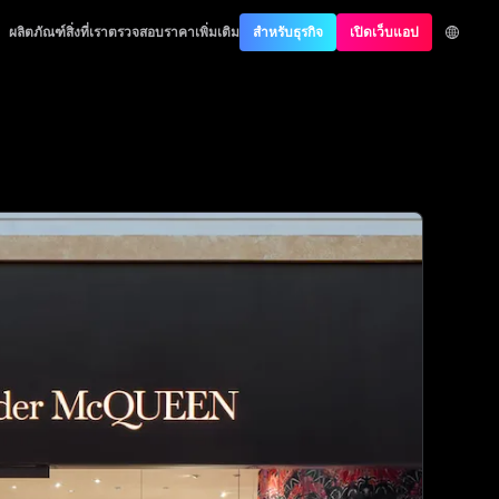
Best Authentication
ผลิตภัณฑ์
สิ่งที่เราตรวจสอบ
ราคา
เพิ่มเติม
สำหรับธุรกิจ
เปิดเว็บแอป