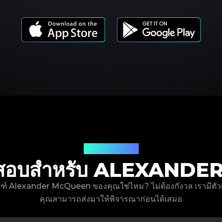
รุ่นผลิตภัณฑ์
ตรวจสอบสำหรับ ALEXAN
ณฑ์ Alexander McQueen ของคุณใช่ไหม? ไม่ต้องกังวล เรามีตัวเ
คุณสามารถส่งมาให้พิจารณาก่อนได้เสมอ