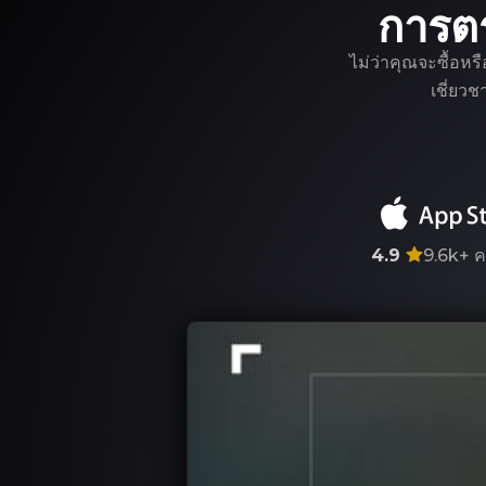
การต
ไม่ว่าคุณจะซื้อหร
เชี่ยว
4.9
9.6k+
ค