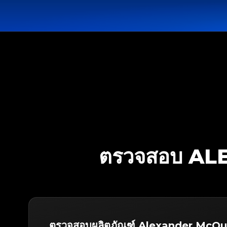
ตรวจสอบ AL
ตรวจสอบผลิตภัณฑ์ Alexander McQ