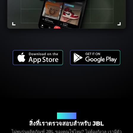
รุ่นผลิตภัณฑ์
สิ่งที่เราตรวจสอบสำหรับ JBL
ไม่พบรุ่นผลิตภัณฑ์ JBL ของคุณใช่ไหม? ไม่ต้องกังวล เรามีตัว