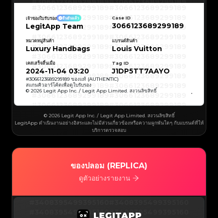
#3066123689299189
#3066123689299189
#3066123689299189
#3066123689299189
#3066123689299189
#3066123689299189
#3066123689299189
#3066123689299189
Case ID
เจ้าของใบรับรอง
ยืนยันแล้ว
#3066123689299189
#3066123689299189
3066123689299189
LegitApp Team
#3066123689299189
#3066123689299189
#3066123689299189
#3066123689299189
#3066123689299189
#3066123689299189
#3066123689299189
#3066123689299189
หมวดหมู่สินค้า
แบรนด์สินค้า
#3066123689299189
#3066123689299189
Luxury Handbags
Louis Vuitton
#3066123689299189
#3066123689299189
#3066123689299189
#3066123689299189
#3066123689299189
#3066123689299189
เคสเสร็จสิ้นเมื่อ
Tag ID
#3066123689299189
#3066123689299189
#3066123689299189
#3066123689299189
2024-11-04 03:20
J1DP5TT7AAYO
#3066123689299189
#3066123689299189
#3066123689299189
#3066123689299189
#
3066123689299189
ของแท้ (AUTHENTIC)
#3066123689299189
#3066123689299189
สแกนคิวอาร์โค้ดเพื่อดูใบรับรอง
#3066123689299189
#3066123689299189
© 2026 Legit App Inc. / Legit App Limited. สงวนลิขสิทธิ์
#3066123689299189
#3066123689299189
#3066123689299189
#3066123689299189
#3066123689299189
#3066123689299189
#3066123689299189
#3066123689299189
#3066123689299189
#3066123689299189
© 2026 Legit App Inc. / Legit App Limited. สงวนลิขสิทธิ์
#3066123689299189
#3066123689299189
LegitApp ดำเนินงานอย่างอิสระและไม่มีส่วนเกี่ยวข้องหรือความผูกพันใดๆ กับแบรนด์ที่ให้
#3066123689299189
#3066123689299189
#3066123689299189
#3066123689299189
บริการตรวจสอบ
#3066123689299189
#3066123689299189
#3066123689299189
#3066123689299189
#3066123689299189
#3066123689299189
#3066123689299189
#3066123689299189
#3066123689299189
#3066123689299189
#3066123689299189
#3066123689299189
#3066123689299189
#3066123689299189
ของปลอม (REPLICA)
#3066123689299189
#3066123689299189
#3066123689299189
#3066123689299189
#3066123689299189
#3066123689299189
ดูตัวอย่างรายงาน
#3066123689299189
#3066123689299189
#3066123689299189
#3066123689299189
#3066123689299189
#3066123689299189
#3066123689299189
#3066123689299189
#3408395499395160
#3066123689299189
#3066123689299189
#3408395499395160
#3066123689299189
#3066123689299189
#3408395499395160
#3066123689299189
#3066123689299189
#3408395499395160
#3066123689299189
#3066123689299189