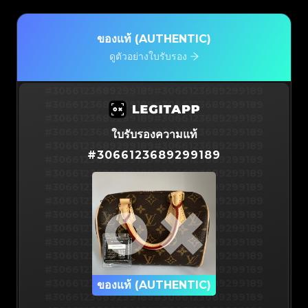
ของแท้ (AUTHENTIC)
ดูตัวอย่างใบรับรอง
#3066123689299189
#3066123689299189
#3066123689299189
#3066123689299189
#3066123689299189
#3066123689299189
#3066123689299189
#3066123689299189
ใบรับรองความแท้
#3066123689299189
#3066123689299189
#
3066123689299189
#3066123689299189
#3066123689299189
#3066123689299189
#3066123689299189
#3066123689299189
#3066123689299189
#3066123689299189
#3066123689299189
#3066123689299189
#3066123689299189
#3066123689299189
#3066123689299189
#3066123689299189
#3066123689299189
#3066123689299189
#3066123689299189
#3066123689299189
#3066123689299189
#3066123689299189
#3066123689299189
ของแท้ (AUTHENTIC)
#3066123689299189
#3066123689299189