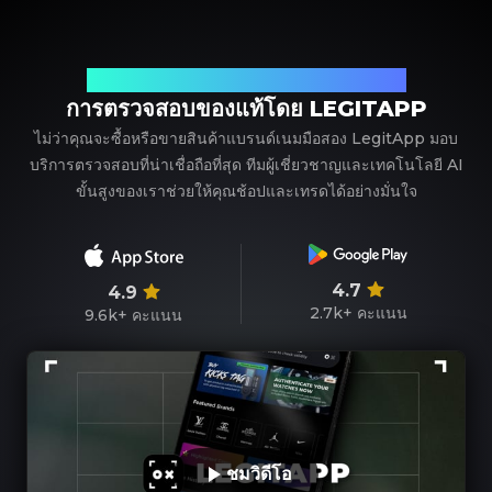
พาร์ทเนอร์ที่เชื่อถือได้ของคุณในการตรวจสอบแบรนด์เนม
การตรวจสอบของแท้โดย LEGITAPP
ไม่ว่าคุณจะซื้อหรือขายสินค้าแบรนด์เนมมือสอง LegitApp มอบ
บริการตรวจสอบที่น่าเชื่อถือที่สุด ทีมผู้เชี่ยวชาญและเทคโนโลยี AI
ขั้นสูงของเราช่วยให้คุณช้อปและเทรดได้อย่างมั่นใจ
4.7
4.9
2.7k+
คะแนน
9.6k+
คะแนน
ชมวิดีโอ