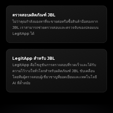
ตรวจสอบผลิตภัณฑ์ JBL
ไม่ว่าคุณกำลังมองหาที่จะขายต่อหรือซื้อสินค้ามือสองจาก
JBL เราสามารถช่วยตรวจสอบและตรวจจับของปลอมบน
LegitApp ได้
LegitApp สำหรับ JBL
LegitApp คือโซลูชันการตรวจสอบที่รวดเร็วและได้รับ
ความไว้วางใจทั่วโลกสำหรับผลิตภัณฑ์ JBL ขับเคลื่อน
โดยทีมผู้ตรวจสอบผู้เชี่ยวชาญที่ยอดเยี่ยมและเทคโนโลยี
AI ที่ล้ำสมัย