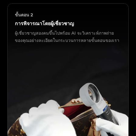
ขั้นตอน
2
การพิจารณาโดยผู้เชี่ยวชาญ
ผู้เชี่ยวชาญสองคนขึ้นไปพร้อม AI จะวิเคราะห์ภาพถ่าย
ของคุณอย่างละเอียดในกระบวนการหลายขั้นตอนของเรา