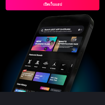
#3066123689299189
#3066123689299189
#3408395499395160
#3408395499395160
#3408395499395160
#3066123689299189
#3066123689299189
#3408395499395160
เปิดเว็บแอป
#3066123689299189
#3066123689299189
#3408395499395160
#3408395499395160
#3408395499395160
#3066123689299189
#3066123689299189
#3408395499395160
#3066123689299189
#3066123689299189
#3408395499395160
#3408395499395160
#3408395499395160
#3066123689299189
#3066123689299189
#3408395499395160
#3066123689299189
#3066123689299189
#3408395499395160
#3408395499395160
#3408395499395160
#3066123689299189
#3066123689299189
#3408395499395160
#3066123689299189
#3066123689299189
#3408395499395160
#3408395499395160
#3408395499395160
#3066123689299189
#3066123689299189
#3408395499395160
#3066123689299189
#3066123689299189
#3408395499395160
#3408395499395160
#3408395499395160
#3066123689299189
#3066123689299189
#3408395499395160
#3066123689299189
#3066123689299189
#3408395499395160
#3408395499395160
#3408395499395160
#3066123689299189
#3066123689299189
#3408395499395160
#3066123689299189
#3066123689299189
#3408395499395160
#3408395499395160
#3408395499395160
#3066123689299189
#3066123689299189
#3408395499395160
#3066123689299189
#3066123689299189
#3408395499395160
#3408395499395160
#3408395499395160
#3066123689299189
#3066123689299189
#3408395499395160
#3066123689299189
#3066123689299189
#3408395499395160
#3408395499395160
#3408395499395160
#3066123689299189
#3066123689299189
#3408395499395160
#3066123689299189
#3066123689299189
#3408395499395160
#3408395499395160
#3408395499395160
#3066123689299189
#3066123689299189
#3408395499395160
#3066123689299189
#3066123689299189
#3408395499395160
#3408395499395160
#3408395499395160
#3066123689299189
#3066123689299189
#3408395499395160
#3066123689299189
#3066123689299189
#3408395499395160
#3408395499395160
#3408395499395160
#3066123689299189
#3066123689299189
#3408395499395160
#3066123689299189
#3066123689299189
#3408395499395160
#3408395499395160
#3408395499395160
#3066123689299189
#3066123689299189
#3408395499395160
#3066123689299189
#3066123689299189
#3408395499395160
#3408395499395160
#3408395499395160
#3066123689299189
#3066123689299189
#3408395499395160
#3066123689299189
#3066123689299189
#3408395499395160
#3408395499395160
#3408395499395160
#3066123689299189
#3066123689299189
#3408395499395160
#3066123689299189
#3066123689299189
#3408395499395160
#3408395499395160
#3408395499395160
#3066123689299189
#3066123689299189
#3408395499395160
#3066123689299189
#3066123689299189
#3408395499395160
#3408395499395160
#3408395499395160
#3066123689299189
#3066123689299189
#3408395499395160
#3066123689299189
#3066123689299189
#3408395499395160
#3408395499395160
#3408395499395160
#3066123689299189
#3066123689299189
#3408395499395160
#3066123689299189
#3066123689299189
#3408395499395160
#3408395499395160
#3408395499395160
#3066123689299189
#3066123689299189
#3408395499395160
#3066123689299189
#3066123689299189
#3408395499395160
#3408395499395160
#3408395499395160
#3066123689299189
#3066123689299189
#3408395499395160
#3066123689299189
#3066123689299189
#3408395499395160
#3408395499395160
#3408395499395160
#3066123689299189
#3066123689299189
#3408395499395160
#3066123689299189
#3066123689299189
#3408395499395160
#3408395499395160