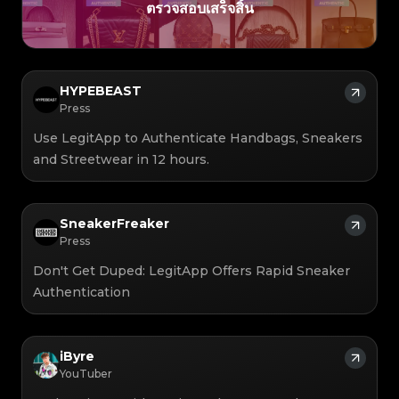
#3066123689299189
#3066123689299189
#3408395499395160
#3408395499395160
ตรวจสอบเสร็จสิ้น
#3408395499395160
#3066123689299189
#3066123689299189
#3408395499395160
#3066123689299189
#3066123689299189
#3408395499395160
#3408395499395160
#3408395499395160
#3066123689299189
#3066123689299189
#3408395499395160
#3066123689299189
#3066123689299189
#3408395499395160
#3408395499395160
#3408395499395160
#3066123689299189
#3066123689299189
#3408395499395160
#3066123689299189
#3066123689299189
#3408395499395160
#3408395499395160
#3408395499395160
#3066123689299189
#3066123689299189
#3408395499395160
#3066123689299189
#3066123689299189
#3408395499395160
#3408395499395160
#3408395499395160
#3066123689299189
#3066123689299189
#3408395499395160
HYPEBEAST
#3066123689299189
#3066123689299189
#3408395499395160
#3408395499395160
#3408395499395160
#3066123689299189
#3066123689299189
#3408395499395160
#3066123689299189
#3066123689299189
Press
#3408395499395160
#3408395499395160
#3408395499395160
#3066123689299189
#3066123689299189
#3408395499395160
#3066123689299189
#3066123689299189
#3408395499395160
#3408395499395160
#3408395499395160
#3066123689299189
#3066123689299189
#3408395499395160
Use LegitApp to Authenticate Handbags, Sneakers
#3066123689299189
#3066123689299189
#3408395499395160
#3408395499395160
#3408395499395160
#3066123689299189
#3066123689299189
#3408395499395160
and Streetwear in 12 hours.
#3066123689299189
#3066123689299189
#3408395499395160
#3408395499395160
#3408395499395160
#3066123689299189
#3066123689299189
#3408395499395160
#3066123689299189
#3066123689299189
#3408395499395160
#3408395499395160
#3408395499395160
#3066123689299189
#3066123689299189
#3408395499395160
#3066123689299189
#3066123689299189
#3408395499395160
#3408395499395160
#3408395499395160
#3066123689299189
#3066123689299189
#3408395499395160
#3066123689299189
#3066123689299189
#3408395499395160
#3408395499395160
SneakerFreaker
#3408395499395160
#3066123689299189
#3066123689299189
#3408395499395160
#3066123689299189
#3066123689299189
#3408395499395160
#3408395499395160
Press
#3408395499395160
#3066123689299189
#3066123689299189
#3408395499395160
#3066123689299189
#3066123689299189
#3408395499395160
#3408395499395160
#3408395499395160
#3066123689299189
#3066123689299189
#3408395499395160
#3066123689299189
#3066123689299189
Don't Get Duped: LegitApp Offers Rapid Sneaker
#3408395499395160
#3408395499395160
#3408395499395160
#3066123689299189
#3066123689299189
#3408395499395160
#3066123689299189
#3066123689299189
#3408395499395160
#3408395499395160
Authentication
#3408395499395160
#3066123689299189
#3066123689299189
#3408395499395160
#3066123689299189
#3066123689299189
#3408395499395160
#3408395499395160
#3408395499395160
#3066123689299189
#3066123689299189
#3408395499395160
#3066123689299189
#3066123689299189
#3408395499395160
#3408395499395160
#3408395499395160
#3066123689299189
#3066123689299189
#3408395499395160
#3066123689299189
#3066123689299189
#3408395499395160
#3408395499395160
#3408395499395160
#3066123689299189
#3066123689299189
#3408395499395160
iByre
#3066123689299189
#3066123689299189
#3408395499395160
#3408395499395160
#3408395499395160
#3066123689299189
#3066123689299189
#3408395499395160
YouTuber
#3066123689299189
#3066123689299189
#3408395499395160
#3408395499395160
#3408395499395160
#3066123689299189
#3066123689299189
#3408395499395160
#3066123689299189
#3066123689299189
#3408395499395160
#3408395499395160