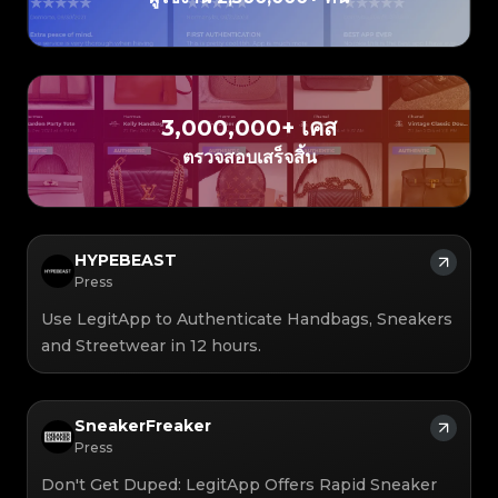
#3408395499395160
#3066123689299189
#3066123689299189
#3408395499395160
#3066123689299189
#3066123689299189
#3408395499395160
#3408395499395160
#3408395499395160
#3066123689299189
#3066123689299189
#3408395499395160
#3066123689299189
#3066123689299189
#3408395499395160
#3408395499395160
#3408395499395160
#3066123689299189
#3066123689299189
#3408395499395160
#3066123689299189
#3066123689299189
#3408395499395160
#3408395499395160
#3408395499395160
#3066123689299189
#3066123689299189
#3408395499395160
#3066123689299189
#3066123689299189
#3408395499395160
#3408395499395160
#3408395499395160
#3066123689299189
#3066123689299189
#3408395499395160
#3066123689299189
#3066123689299189
#3408395499395160
#3408395499395160
#3408395499395160
#3066123689299189
#3066123689299189
#3408395499395160
#3066123689299189
#3066123689299189
3,000,000+ เคส
#3408395499395160
#3408395499395160
#3408395499395160
#3066123689299189
#3066123689299189
#3408395499395160
#3066123689299189
#3066123689299189
#3408395499395160
#3408395499395160
ตรวจสอบเสร็จสิ้น
#3408395499395160
#3066123689299189
#3066123689299189
#3408395499395160
#3066123689299189
#3066123689299189
#3408395499395160
#3408395499395160
#3408395499395160
#3066123689299189
#3066123689299189
#3408395499395160
#3066123689299189
#3066123689299189
#3408395499395160
#3408395499395160
#3408395499395160
#3066123689299189
#3066123689299189
#3408395499395160
#3066123689299189
#3066123689299189
#3408395499395160
#3408395499395160
#3408395499395160
#3066123689299189
#3066123689299189
#3408395499395160
#3066123689299189
#3066123689299189
#3408395499395160
#3408395499395160
#3408395499395160
#3066123689299189
#3066123689299189
#3408395499395160
#3066123689299189
#3066123689299189
#3408395499395160
HYPEBEAST
#3408395499395160
#3408395499395160
#3066123689299189
#3066123689299189
#3408395499395160
#3066123689299189
#3066123689299189
#3408395499395160
#3408395499395160
Press
#3408395499395160
#3066123689299189
#3066123689299189
#3408395499395160
#3066123689299189
#3066123689299189
#3408395499395160
#3408395499395160
#3408395499395160
#3066123689299189
#3066123689299189
#3408395499395160
Use LegitApp to Authenticate Handbags, Sneakers
#3066123689299189
#3066123689299189
#3408395499395160
#3408395499395160
#3408395499395160
#3066123689299189
#3066123689299189
#3408395499395160
#3066123689299189
#3066123689299189
and Streetwear in 12 hours.
#3408395499395160
#3408395499395160
#3408395499395160
#3066123689299189
#3066123689299189
#3408395499395160
#3066123689299189
#3066123689299189
#3408395499395160
#3408395499395160
#3408395499395160
#3066123689299189
#3066123689299189
#3408395499395160
#3066123689299189
#3066123689299189
#3408395499395160
#3408395499395160
#3408395499395160
#3066123689299189
#3066123689299189
#3408395499395160
#3066123689299189
#3066123689299189
#3408395499395160
#3408395499395160
#3408395499395160
#3066123689299189
#3066123689299189
#3408395499395160
SneakerFreaker
#3066123689299189
#3066123689299189
#3408395499395160
#3408395499395160
#3408395499395160
#3066123689299189
#3066123689299189
#3408395499395160
Press
#3066123689299189
#3066123689299189
#3408395499395160
#3408395499395160
#3408395499395160
#3066123689299189
#3066123689299189
#3408395499395160
#3066123689299189
#3066123689299189
#3408395499395160
#3408395499395160
Don't Get Duped: LegitApp Offers Rapid Sneaker
#3408395499395160
#3066123689299189
#3066123689299189
#3408395499395160