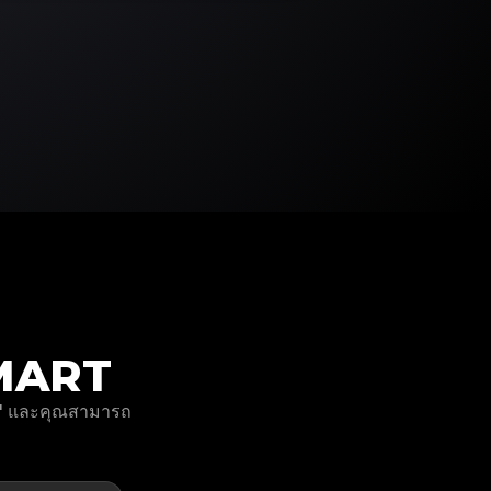
P MART
นๆ" และคุณสามารถ