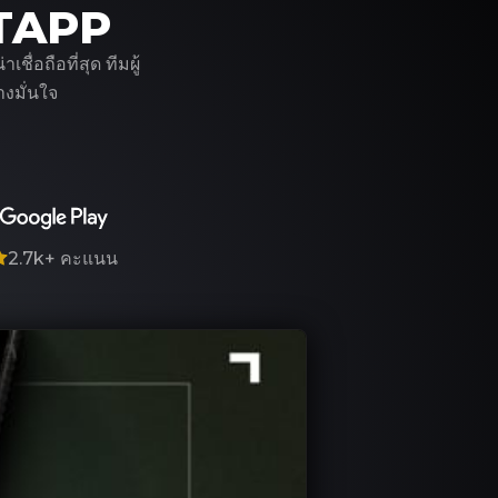
ITAPP
่อถือที่สุด ทีมผู้
งมั่นใจ
2.7k+
คะแนน