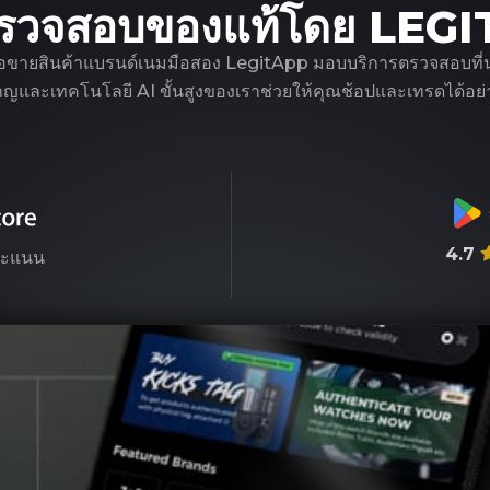
รวจสอบของแท้โดย LEG
ือขายสินค้าแบรนด์เนมมือสอง LegitApp มอบบริการตรวจสอบที่น่าเชื
ชาญและเทคโนโลยี AI ขั้นสูงของเราช่วยให้คุณช้อปและเทรดได้อย่า
4.7
ะแนน