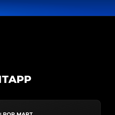
GITAPP
ับ POP MART