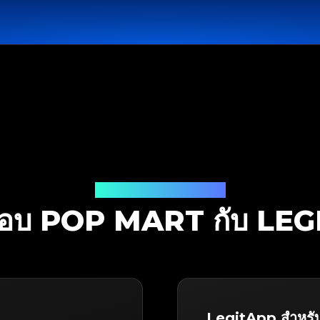
โซลูชันการตรวจสอบ
อบ POP MART กับ LE
LegitApp สำหร