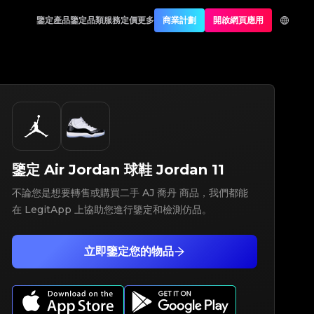
鑒定產品
鑒定品類
服務定價
更多
商業計劃
開啟網頁應用
鑒定
Air Jordan
球鞋
Jordan 11
不論您是想要轉售或購買二手 AJ 喬丹 商品，我們都能
在 LegitApp 上協助您進行鑒定和檢測仿品。
立即鑒定您的物品