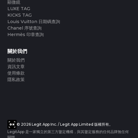
顯微鏡
LUXE TAG
KICKS TAG
Louis Vuitton 日期碼查詢
Chanel 序號查詢
Hermès 印章查詢
關於我們
關於我們
資訊文章
使用條款
隱私政策
© 2026 Legit App Inc. / Legit App Limited 版權所有。
LegitApp 是一家獨立的第三方鑒定機構，與其鑒定服務的任何品牌無任何
關聯。