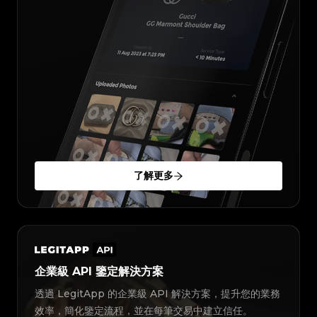
了解更多
企業級 API 鑒定解決方案
透過 LegitApp 的企業級 API 解決方案，提升您的業務
效率，簡化鑒定流程，並在每筆交易中建立信任。