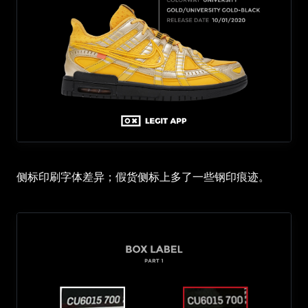
侧标印刷字体差异；假货侧标上多了一些钢印痕迹。