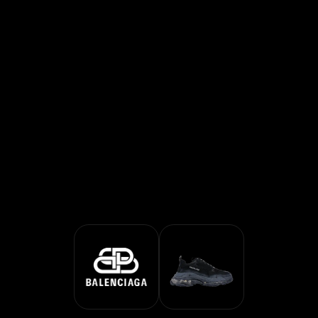
- 鑒定服務 | LegitApp 鑒定專家 | 您值得信賴的奢侈品鑒定夥伴