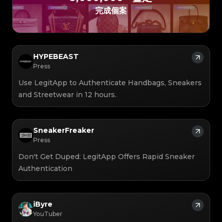
#4058552514782834
#4058552514782834
#5216693512454378
#5216693512454378
#4058552514782834
#4058552514782834
#5216693512454378
#5216693512454378
#4058552514782834
完成個案
#4058552514782834
#5216693512454378
#5216693512454378
#4058552514782834
#4058552514782834
#5216693512454378
#5216693512454378
#4058552514782834
#4058552514782834
#5216693512454378
#5216693512454378
#4058552514782834
#4058552514782834
#5216693512454378
#5216693512454378
#4058552514782834
#4058552514782834
#5216693512454378
#5216693512454378
#4058552514782834
#4058552514782834
#5216693512454378
#5216693512454378
#4058552514782834
#4058552514782834
#5216693512454378
#5216693512454378
#4058552514782834
#4058552514782834
#5216693512454378
#5216693512454378
#4058552514782834
#4058552514782834
#5216693512454378
#5216693512454378
#4058552514782834
#4058552514782834
#5216693512454378
#5216693512454378
HYPEBEAST
#4058552514782834
#4058552514782834
#5216693512454378
#5216693512454378
#4058552514782834
#4058552514782834
#5216693512454378
#5216693512454378
Press
#4058552514782834
#4058552514782834
#5216693512454378
#5216693512454378
#4058552514782834
#4058552514782834
#5216693512454378
#5216693512454378
#4058552514782834
#4058552514782834
#5216693512454378
#5216693512454378
Use LegitApp to Authenticate Handbags, Sneakers
#4058552514782834
#4058552514782834
#5216693512454378
#5216693512454378
#4058552514782834
#4058552514782834
#5216693512454378
#5216693512454378
#4058552514782834
#4058552514782834
and Streetwear in 12 hours.
#5216693512454378
#5216693512454378
#4058552514782834
#4058552514782834
#5216693512454378
#5216693512454378
#4058552514782834
#4058552514782834
#5216693512454378
#5216693512454378
#4058552514782834
#4058552514782834
#5216693512454378
#5216693512454378
#4058552514782834
#4058552514782834
#5216693512454378
#5216693512454378
#4058552514782834
#4058552514782834
#5216693512454378
#5216693512454378
#4058552514782834
#4058552514782834
#5216693512454378
#5216693512454378
#4058552514782834
#4058552514782834
SneakerFreaker
#5216693512454378
#5216693512454378
#4058552514782834
#4058552514782834
#5216693512454378
#5216693512454378
#4058552514782834
#4058552514782834
#5216693512454378
Press
#5216693512454378
#4058552514782834
#4058552514782834
#5216693512454378
#5216693512454378
#4058552514782834
#4058552514782834
#5216693512454378
#5216693512454378
#4058552514782834
#4058552514782834
#5216693512454378
#5216693512454378
Don't Get Duped: LegitApp Offers Rapid Sneaker
#4058552514782834
#4058552514782834
#5216693512454378
#5216693512454378
#4058552514782834
#4058552514782834
#5216693512454378
#5216693512454378
Authentication
#4058552514782834
#4058552514782834
#5216693512454378
#5216693512454378
#4058552514782834
#4058552514782834
#5216693512454378
#5216693512454378
#4058552514782834
#4058552514782834
#5216693512454378
#5216693512454378
#4058552514782834
#4058552514782834
#5216693512454378
#5216693512454378
#4058552514782834
#4058552514782834
#5216693512454378
#5216693512454378
#4058552514782834
#4058552514782834
#5216693512454378
#5216693512454378
#4058552514782834
#4058552514782834
#5216693512454378
#5216693512454378
#4058552514782834
#4058552514782834
#5216693512454378
iByre
#5216693512454378
#4058552514782834
#4058552514782834
#5216693512454378
#5216693512454378
#4058552514782834
#4058552514782834
#5216693512454378
#5216693512454378
YouTuber
#4058552514782834
#4058552514782834
#5216693512454378
#5216693512454378