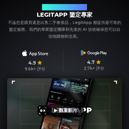
您值得信賴的奢侈品鑒定夥伴
LEGITAPP 鑒定專家
不論您是購買還是出售二手奢侈品，LegitApp 都提供最可靠的
鑒定服務。我們的專業鑒定團隊和先進的 AI 技術確保您可以自
信地購物和交易。
4.7
4.9
2.7k+
評分
9.6k+
評分
觀看影片