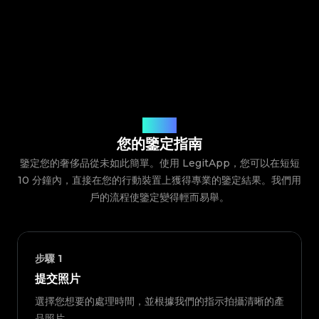
鑒定流程
您的鑒定指南
鑒定您的奢侈品從未如此簡單。使用 LegitApp，您可以在短短
10 分鐘內，直接在您的行動裝置上獲得專業的鑒定結果。我們用
戶的流程使鑒定變得輕而易舉。
步驟
1
提交照片
選擇您想要的處理時間，並根據我們的指示拍攝清晰的產
品照片。