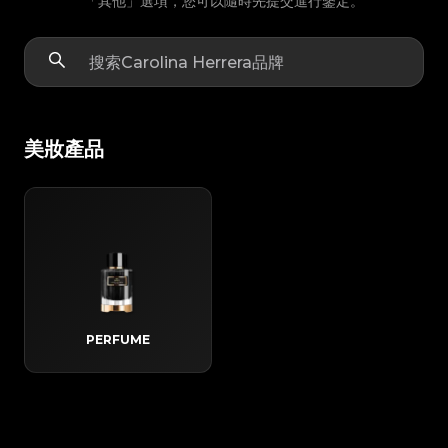
「其他」選項，您可以隨時先提交進行鑒定。
美妝產品
PERFUME