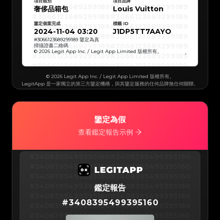
#3066123689299189
#3066123689299189
項目類別
項目品牌
#3066123689299189
#3066123689299189
奢侈品箱包
Louis Vuitton
#3066123689299189
#3066123689299189
#3066123689299189
#3066123689299189
#3066123689299189
#3066123689299189
鑒定個案完成
標籤 ID
#3066123689299189
#3066123689299189
#3066123689299189
#3066123689299189
2024-11-04 03:20
J1DP5TT7AAYO
#3066123689299189
#3066123689299189
#3066123689299189
#3066123689299189
#
3066123689299189
鑒定為真
#3066123689299189
#3066123689299189
掃描證書二維碼
#3066123689299189
#3066123689299189
© 2026 Legit App Inc. / Legit App Limited 版權所有。
#3066123689299189
#3066123689299189
#3066123689299189
#3066123689299189
#3066123689299189
#3066123689299189
#3066123689299189
#3066123689299189
#3066123689299189
#3066123689299189
© 2026 Legit App Inc. / Legit App Limited 版權所有。
#3066123689299189
#3066123689299189
LegitApp 是一家獨立的第三方鑒定機構，與其鑒定服務的任何品牌無任何關聯。
#3066123689299189
#3066123689299189
#3066123689299189
#3066123689299189
#3066123689299189
#3066123689299189
#3066123689299189
#3066123689299189
#3066123689299189
#3066123689299189
#3066123689299189
#3066123689299189
#3066123689299189
#3066123689299189
#3066123689299189
#3066123689299189
鑒定為假
#3066123689299189
#3066123689299189
#3066123689299189
#3066123689299189
查看鑑定報告示例
#3066123689299189
#3066123689299189
#3066123689299189
#3066123689299189
#3066123689299189
#3066123689299189
#3066123689299189
#3066123689299189
#3066123689299189
#3066123689299189
#3408395499395160
#3408395499395160
#3066123689299189
#3066123689299189
#3066123689299189
#3066123689299189
#3408395499395160
#3408395499395160
#3066123689299189
#3066123689299189
#3066123689299189
#3066123689299189
#3408395499395160
#3408395499395160
#3066123689299189
#3066123689299189
#3066123689299189
#3066123689299189
#3408395499395160
#3408395499395160
#3066123689299189
鑑定報告
#3066123689299189
#3066123689299189
#3066123689299189
#3408395499395160
#3408395499395160
#3066123689299189
#3066123689299189
#
3408395499395160
#3066123689299189
#3066123689299189
#3408395499395160
#3408395499395160
#3066123689299189
#3066123689299189
#3066123689299189
#3066123689299189
#3408395499395160
#3408395499395160
#3066123689299189
#3066123689299189