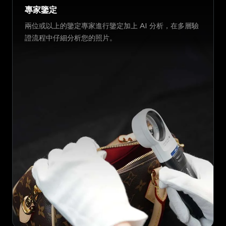
專家鑒定
兩位或以上的鑒定專家進行鑒定加上 AI 分析，在多層驗
證流程中仔細分析您的照片。