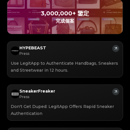
#3066123689299189
#3066123689299189
#3408395499395160
#3408395499395160
#3066123689299189
#3066123689299189
#3408395499395160
#3408395499395160
#3066123689299189
#3066123689299189
#3408395499395160
#3408395499395160
#3066123689299189
#3066123689299189
#3408395499395160
#3408395499395160
#3066123689299189
#3066123689299189
3,000,000+ 鑒定
#3408395499395160
#3408395499395160
#3066123689299189
#3066123689299189
#3408395499395160
#3408395499395160
#3066123689299189
#3066123689299189
#3408395499395160
#3408395499395160
完成個案
#3066123689299189
#3066123689299189
#3408395499395160
#3408395499395160
#3066123689299189
#3066123689299189
#3408395499395160
#3408395499395160
#3066123689299189
#3066123689299189
#3408395499395160
#3408395499395160
#3066123689299189
#3066123689299189
#3408395499395160
#3408395499395160
#3066123689299189
#3066123689299189
#3408395499395160
#3408395499395160
#3066123689299189
#3066123689299189
#3408395499395160
#3408395499395160
#3066123689299189
#3066123689299189
#3408395499395160
#3408395499395160
#3066123689299189
#3066123689299189
#3408395499395160
#3408395499395160
#3066123689299189
#3066123689299189
#3408395499395160
#3408395499395160
#3066123689299189
#3066123689299189
HYPEBEAST
#3408395499395160
#3408395499395160
#3066123689299189
#3066123689299189
#3408395499395160
#3408395499395160
#3066123689299189
#3066123689299189
Press
#3408395499395160
#3408395499395160
#3066123689299189
#3066123689299189
#3408395499395160
#3408395499395160
#3066123689299189
#3066123689299189
#3408395499395160
#3408395499395160
#3066123689299189
#3066123689299189
Use LegitApp to Authenticate Handbags, Sneakers
#3408395499395160
#3408395499395160
#3066123689299189
#3066123689299189
#3408395499395160
#3408395499395160
#3066123689299189
#3066123689299189
#3408395499395160
#3408395499395160
and Streetwear in 12 hours.
#3066123689299189
#3066123689299189
#3408395499395160
#3408395499395160
#3066123689299189
#3066123689299189
#3408395499395160
#3408395499395160
#3066123689299189
#3066123689299189
#3408395499395160
#3408395499395160
#3066123689299189
#3066123689299189
#3408395499395160
#3408395499395160
#3066123689299189
#3066123689299189
#3408395499395160
#3408395499395160
#3066123689299189
#3066123689299189
#3408395499395160
#3408395499395160
#3066123689299189
#3066123689299189
#3408395499395160
#3408395499395160
#3066123689299189
SneakerFreaker
#3066123689299189
#3408395499395160
#3408395499395160
#3066123689299189
#3066123689299189
#3408395499395160
#3408395499395160
#3066123689299189
#3066123689299189
Press
#3408395499395160
#3408395499395160
#3066123689299189
#3066123689299189
#3408395499395160
#3408395499395160
#3066123689299189
#3066123689299189
#3408395499395160
#3408395499395160
#3066123689299189
#3066123689299189
Don't Get Duped: LegitApp Offers Rapid Sneaker
#3408395499395160
#3408395499395160
#3066123689299189
#3066123689299189
#3408395499395160
#3408395499395160
#3066123689299189
#3066123689299189
Authentication
#3408395499395160
#3408395499395160
#3066123689299189
#3066123689299189
#3408395499395160
#3408395499395160
#3066123689299189
#3066123689299189
#3408395499395160
#3408395499395160
#3066123689299189
#3066123689299189
#3408395499395160
#3408395499395160
#3066123689299189
#3066123689299189
#3408395499395160
#3408395499395160
#3066123689299189
#3066123689299189
#3408395499395160
#3408395499395160
#3066123689299189
#3066123689299189