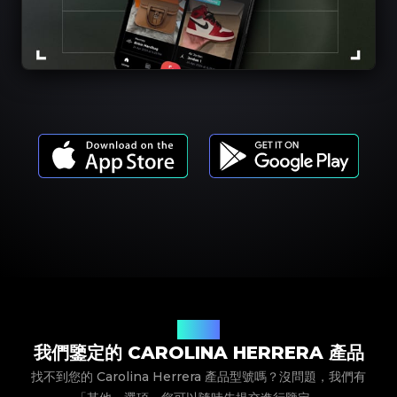
產品型號
我們鑒定的 CAROLINA HERRERA 產品
找不到您的 Carolina Herrera 產品型號嗎？沒問題，我們有