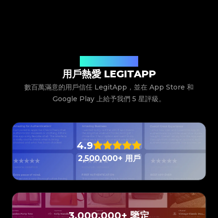
#3066123689299189
#3066123689299189
只需下載並打開 LegitApp，選擇物品的「分類」、
#3408395499395160
#3408395499395160
#3066123689299189
#3066123689299189
#3408395499395160
#3408395499395160
#3066123689299189
#3066123689299189
#3408395499395160
#3408395499395160
「品牌」和「產品型號」。隨後，系統會提供詳細的照片
#3066123689299189
#3066123689299189
#3408395499395160
#3408395499395160
#3066123689299189
#3066123689299189
#3408395499395160
#3408395499395160
#3066123689299189
#3066123689299189
拍攝說明，您只需按照示例拍下物品的細節圖（如
#3408395499395160
#3408395499395160
#3066123689299189
#3066123689299189
#3408395499395160
#3408395499395160
#3066123689299189
#3066123689299189
#3408395499395160
#3408395499395160
Logo、標籤、走線等）並提交。我們的專家團隊會審核
#3066123689299189
#3066123689299189
#3408395499395160
#3408395499395160
#3066123689299189
#3066123689299189
#3408395499395160
#3408395499395160
#3066123689299189
#3066123689299189
您的照片並將結果發送至 App 內。
#3408395499395160
#3408395499395160
#3066123689299189
#3066123689299189
#3408395499395160
#3408395499395160
#3066123689299189
#3066123689299189
聽聽我們的用戶說什麼
#3408395499395160
#3408395499395160
#3066123689299189
#3066123689299189
#3408395499395160
#3408395499395160
#3066123689299189
#3066123689299189
#3408395499395160
用戶熱愛 LEGITAPP
#3408395499395160
#3066123689299189
#3066123689299189
#3408395499395160
#3408395499395160
#3066123689299189
#3066123689299189
#3408395499395160
#3408395499395160
#3066123689299189
#3066123689299189
#3408395499395160
#3408395499395160
數百萬滿意的用戶信任 LegitApp，並在 App Store 和
#3066123689299189
#3066123689299189
#3408395499395160
#3408395499395160
#3066123689299189
#3066123689299189
#3408395499395160
#3408395499395160
#3066123689299189
#3066123689299189
Google Play 上給予我們 5 星評級。
#3408395499395160
#3408395499395160
#3066123689299189
#3066123689299189
#3408395499395160
#3408395499395160
#3066123689299189
#3066123689299189
#3408395499395160
#3408395499395160
#3066123689299189
#3066123689299189
#3408395499395160
#3408395499395160
#3066123689299189
#3066123689299189
#3408395499395160
#3408395499395160
#3066123689299189
#3066123689299189
#3408395499395160
#3408395499395160
#3066123689299189
#3066123689299189
#3408395499395160
#3408395499395160
#3066123689299189
#3066123689299189
#3408395499395160
#3408395499395160
#3066123689299189
#3066123689299189
#3408395499395160
#3408395499395160
#3066123689299189
#3066123689299189
4.9
#3408395499395160
#3408395499395160
#3066123689299189
#3066123689299189
#3408395499395160
#3408395499395160
#3066123689299189
#3066123689299189
#3408395499395160
#3408395499395160
#3066123689299189
#3066123689299189
2,500,000+ 用戶
#3408395499395160
#3408395499395160
#3066123689299189
#3066123689299189
#3408395499395160
#3408395499395160
#3066123689299189
#3066123689299189
#3408395499395160
#3408395499395160
#3066123689299189
#3066123689299189
#3408395499395160
#3408395499395160
#3066123689299189
#3066123689299189
#3408395499395160
#3408395499395160
#3066123689299189
#3066123689299189
#3408395499395160
#3408395499395160
#3066123689299189
#3066123689299189
#3408395499395160
#3408395499395160
#3066123689299189
#3066123689299189
#3408395499395160
#3408395499395160
#3066123689299189
#3066123689299189
#3408395499395160
#3408395499395160
#3066123689299189
#3066123689299189
#3408395499395160
#3408395499395160
#3066123689299189
#3066123689299189
#3408395499395160
#3408395499395160
#3066123689299189
#3066123689299189
#3408395499395160
#3408395499395160
#3066123689299189
3,000,000+ 鑒定
#3066123689299189