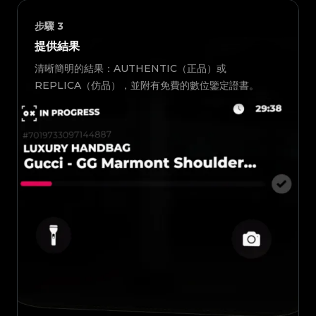
步驟
3
提供結果
清晰簡明的結果：AUTHENTIC（正品）或
REPLICA（仿品），並附有免費的數位鑒定證書。