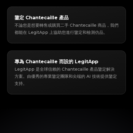
鑒定 Chantecaille 產品
不論您是想要轉售或購買二手 Chantecaille 商品，我們
都能在 LegitApp 上協助您進行鑒定和檢測仿品。
專為 Chantecaille 而設的 LegitApp
LegitApp 是全球信賴的 Chantecaille 產品鑒定解決
方案。由優秀的專業鑒定團隊和尖端的 AI 技術提供鑒定
支持。