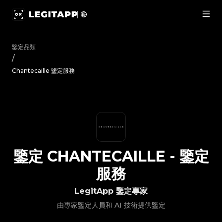
鑒定 Chantecaille - 鑒定服務 | LegitApp 鑒定專家 | 您值得信
鑒定品類
/
Chantecaille 鑒定服務
鑒定
CHANTECAILLE
-
鑒定
服務
LegitApp 鑒定專家
由專家鑒定人員和 AI 技術提供鑒定