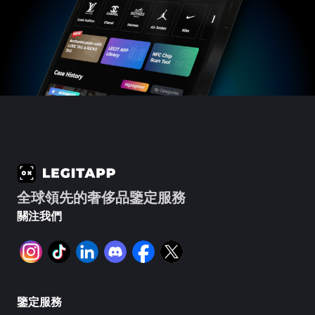
#3066123689299189
#3066123689299189
#3408395499395160
#3408395499395160
#3066123689299189
#3066123689299189
#3408395499395160
#3408395499395160
#3066123689299189
#3066123689299189
#3408395499395160
#3408395499395160
#3066123689299189
#3066123689299189
#3408395499395160
#3408395499395160
#3066123689299189
#3066123689299189
#3408395499395160
#3408395499395160
#3066123689299189
#3066123689299189
#3408395499395160
#3408395499395160
#3066123689299189
#3066123689299189
#3408395499395160
#3408395499395160
#3066123689299189
#3066123689299189
#3408395499395160
#3408395499395160
#3066123689299189
#3066123689299189
#3408395499395160
#3408395499395160
#3066123689299189
#3066123689299189
#3408395499395160
#3408395499395160
#3066123689299189
#3066123689299189
#3408395499395160
#3408395499395160
#3066123689299189
#3066123689299189
#3408395499395160
#3408395499395160
#3066123689299189
#3066123689299189
#3408395499395160
#3408395499395160
#3066123689299189
#3066123689299189
#3408395499395160
#3408395499395160
#3066123689299189
#3066123689299189
#3408395499395160
#3408395499395160
#3066123689299189
#3066123689299189
#3408395499395160
#3408395499395160
#3066123689299189
#3066123689299189
#3408395499395160
#3408395499395160
#3066123689299189
#3066123689299189
#3408395499395160
#3408395499395160
#3066123689299189
#3066123689299189
#3408395499395160
#3408395499395160
#3066123689299189
#3066123689299189
#3408395499395160
#3408395499395160
#3066123689299189
#3066123689299189
#3408395499395160
#3408395499395160
#3066123689299189
#3066123689299189
#3408395499395160
#3408395499395160
#3066123689299189
#3066123689299189
#3408395499395160
#3408395499395160
#3066123689299189
#3066123689299189
#3408395499395160
#3408395499395160
#3066123689299189
#3066123689299189
#3408395499395160
#3408395499395160
#3066123689299189
#3066123689299189
#3408395499395160
#3408395499395160
#3066123689299189
#3066123689299189
#3408395499395160
#3408395499395160
#3066123689299189
#3066123689299189
#3408395499395160
#3408395499395160
全球領先的奢侈品鑒定服務
#3066123689299189
#3066123689299189
#3408395499395160
#3408395499395160
#3066123689299189
#3066123689299189
#3408395499395160
#3408395499395160
#3066123689299189
#3066123689299189
#3408395499395160
#3408395499395160
關注我們
#3066123689299189
#3066123689299189
#3408395499395160
#3408395499395160
#3066123689299189
#3066123689299189
#3408395499395160
#3408395499395160
#3066123689299189
#3066123689299189
#3408395499395160
#3408395499395160
#3066123689299189
#3066123689299189
#3408395499395160
#3408395499395160
#3066123689299189
#3066123689299189
#3408395499395160
#3408395499395160
#3066123689299189
#3066123689299189
#3408395499395160
#3408395499395160
#3066123689299189
#3066123689299189
#3408395499395160
#3408395499395160
#3066123689299189
#3066123689299189
#3408395499395160
#3408395499395160
#3066123689299189
#3066123689299189
#3408395499395160
#3408395499395160
#3066123689299189
#3066123689299189
#3408395499395160
#3408395499395160
#3066123689299189
#3066123689299189
#3408395499395160
#3408395499395160
#3066123689299189
#3066123689299189
#3408395499395160
#3408395499395160
#3066123689299189
#3066123689299189
鑒定服務
#3408395499395160
#3408395499395160
#3066123689299189
#3066123689299189
#3408395499395160
#3408395499395160