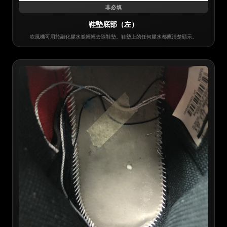
非必填
鞋墊底部（左）
吹風機可用於融化膠水並輕輕去除鞋墊。鞋墊上的任何膠水都應清楚顯示。