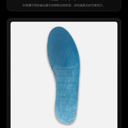
吹風機可用於融化膠水並輕輕去除鞋墊。請拍攝產品的完整照片。