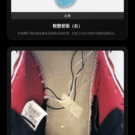
必需
鞋墊背面（右）
吹風機可用於融化膠水並輕輕去除鞋墊。鞋墊上的任何膠水都應清楚顯示。