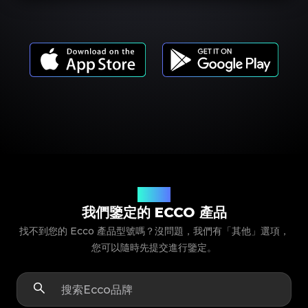
產品型號
我們鑒定的 ECCO 產品
找不到您的 Ecco 產品型號嗎？沒問題，我們有「其他」選項，
您可以隨時先提交進行鑒定。