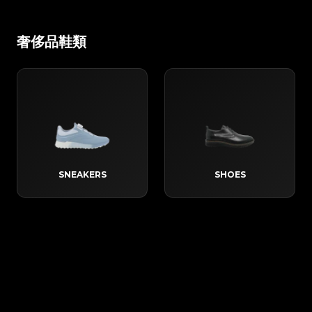
奢侈品鞋類
SNEAKERS
SHOES