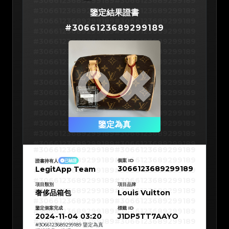
#3066123689299189
#3066123689299189
#3066123689299189
#3066123689299189
鑒定結果證書
#3066123689299189
#3066123689299189
#
3066123689299189
#3066123689299189
#3066123689299189
#3066123689299189
#3066123689299189
#3066123689299189
#3066123689299189
#3066123689299189
#3066123689299189
#3066123689299189
#3066123689299189
#3066123689299189
#3066123689299189
#3066123689299189
#3066123689299189
#3066123689299189
#3066123689299189
#3066123689299189
#3066123689299189
#3066123689299189
#3066123689299189
鑒定為真
#3066123689299189
#3066123689299189
#3066123689299189
#3066123689299189
#3066123689299189
#3066123689299189
#3066123689299189
#3066123689299189
#3066123689299189
#3066123689299189
個案 ID
證書持有人
已驗證
#3066123689299189
#3066123689299189
3066123689299189
LegitApp Team
#3066123689299189
#3066123689299189
#3066123689299189
#3066123689299189
#3066123689299189
#3066123689299189
#3066123689299189
#3066123689299189
項目類別
項目品牌
#3066123689299189
#3066123689299189
奢侈品箱包
Louis Vuitton
#3066123689299189
#3066123689299189
#3066123689299189
#3066123689299189
#3066123689299189
#3066123689299189
鑒定個案完成
標籤 ID
#3066123689299189
#3066123689299189
#3066123689299189
#3066123689299189
2024-11-04 03:20
J1DP5TT7AAYO
#3066123689299189
#3066123689299189
#3066123689299189
#3066123689299189
#
3066123689299189
鑒定為真