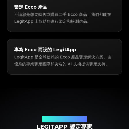
鑒定 Ecco 產品
不論您是想要轉售或購買二手 Ecco 商品，我們都能在
LegitApp 上協助您進行鑒定和檢測仿品。
專為 Ecco 而設的 LegitApp
LegitApp 是全球信賴的 Ecco 產品鑒定解決方案。由
優秀的專業鑒定團隊和尖端的 AI 技術提供鑒定支持。
您值得信賴的奢侈品鑒定夥伴
LEGITAPP 鑒定專家