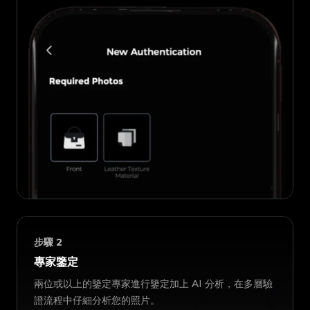
步驟
2
專家鑒定
兩位或以上的鑒定專家進行鑒定加上 AI 分析，在多層驗
證流程中仔細分析您的照片。