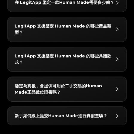
#3066123689299189
#3066123689299189
#3408395499395160
#3408395499395160
在 LegitApp 鑒定一款Human Made需要多少錢？
#3066123689299189
#3066123689299189
3. 獲取報告：鑒定完成後將自動生成專屬數位證書，您
#3408395499395160
#3408395499395160
制。每件物品都必須經過 AI 系統和至少兩位獨立專家的
#3066123689299189
#3066123689299189
#3408395499395160
#3408395499395160
#3066123689299189
#3066123689299189
#3408395499395160
#3408395499395160
可以隨時查看詳細的鑒定結果與證書。
#3066123689299189
#3066123689299189
交叉比對；只有當所有檢驗結果完全一致時，才會出具最
#3408395499395160
#3408395499395160
#3066123689299189
#3066123689299189
#3408395499395160
#3408395499395160
#3066123689299189
#3066123689299189
#3408395499395160
#3408395499395160
終結論。此外，質檢團隊會在 24 小時內進行二次覆核以
#3066123689299189
#3066123689299189
鑒定費用起價為 4 USD。具體價格會根據您選擇的服務
#3408395499395160
#3408395499395160
#3066123689299189
#3066123689299189
#3408395499395160
#3408395499395160
LegitApp 支援鑒定 Human Made 的哪些產品類
#3066123689299189
#3066123689299189
確保準確性。
#3408395499395160
#3408395499395160
級別（如普通鑒定或加急出結果）以及商品品牌有所不
#3066123689299189
#3066123689299189
#3408395499395160
#3408395499395160
型？
#3066123689299189
#3066123689299189
#3408395499395160
#3408395499395160
#3066123689299189
#3066123689299189
同。您可以在 LegitApp 應用程式或官網上查看最新、
#3408395499395160
#3408395499395160
#3066123689299189
#3066123689299189
#3408395499395160
#3408395499395160
#3066123689299189
#3066123689299189
#3408395499395160
#3408395499395160
最準確的定價明細。
#3066123689299189
#3066123689299189
#3408395499395160
#3408395499395160
#3066123689299189
#3066123689299189
#3408395499395160
#3408395499395160
#3066123689299189
#3066123689299189
我們支援鑒定以下 Human Made 分類：潮流服飾。您
#3408395499395160
#3408395499395160
#3066123689299189
#3066123689299189
#3408395499395160
#3408395499395160
LegitApp 支援鑒定 Human Made 的哪些具體款
#3066123689299189
#3066123689299189
#3408395499395160
#3408395499395160
可以隨時在 App 內查看最新的支援列表。
#3066123689299189
#3066123689299189
#3408395499395160
#3408395499395160
式？
#3066123689299189
#3066123689299189
#3408395499395160
#3408395499395160
#3066123689299189
#3066123689299189
#3408395499395160
#3408395499395160
#3066123689299189
#3066123689299189
#3408395499395160
#3408395499395160
#3066123689299189
#3066123689299189
#3408395499395160
#3408395499395160
#3066123689299189
#3066123689299189
#3408395499395160
#3408395499395160
#3066123689299189
#3066123689299189
#3408395499395160
#3408395499395160
#3066123689299189
#3066123689299189
我們支援鑒定的 Human Made 產品包括但不限於：
#3408395499395160
#3408395499395160
#3066123689299189
#3066123689299189
#3408395499395160
#3408395499395160
鑒定為真後，會提供可用於二手交易的Human
#3066123689299189
#3066123689299189
#3408395499395160
#3408395499395160
Clothing。您可以隨時在 App 內查看最新的支援列
#3066123689299189
#3066123689299189
#3408395499395160
#3408395499395160
Made正品數位證書嗎？
#3066123689299189
#3066123689299189
#3408395499395160
#3408395499395160
#3066123689299189
#3066123689299189
表。
#3408395499395160
#3408395499395160
#3066123689299189
#3066123689299189
#3408395499395160
#3408395499395160
#3066123689299189
#3066123689299189
#3408395499395160
#3408395499395160
#3066123689299189
#3066123689299189
#3408395499395160
#3408395499395160
#3066123689299189
#3066123689299189
#3408395499395160
#3408395499395160
#3066123689299189
#3066123689299189
是的！所有通過真品鑒定的物品都會獲得由 LegitApp
#3408395499395160
#3408395499395160
#3066123689299189
#3066123689299189
#3408395499395160
#3408395499395160
新手如何線上提交Human Made進行真假查驗？
#3066123689299189
#3066123689299189
#3408395499395160
#3408395499395160
提供的專屬數位鑒定證書。該證書包含獨一無二的二維碼
#3066123689299189
#3066123689299189
#3408395499395160
#3408395499395160
#3066123689299189
#3066123689299189
#3408395499395160
#3408395499395160
#3066123689299189
#3066123689299189
連結，您可以方便地存儲在手機中，或直接分享給買家掃
#3408395499395160
#3408395499395160
#3066123689299189
#3066123689299189
#3408395499395160
#3408395499395160
#3066123689299189
#3066123689299189
#3408395499395160
#3408395499395160
碼驗證，增加二手轉賣的信任度。