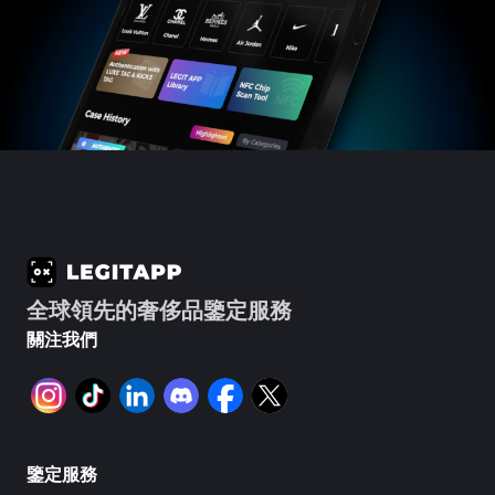
#3066123689299189
#3066123689299189
#3408395499395160
#3408395499395160
#3066123689299189
#3066123689299189
#3408395499395160
#3408395499395160
#3066123689299189
#3066123689299189
#3408395499395160
#3408395499395160
#3066123689299189
#3066123689299189
#3408395499395160
#3408395499395160
#3066123689299189
#3066123689299189
#3408395499395160
#3408395499395160
#3066123689299189
#3066123689299189
#3408395499395160
#3408395499395160
#3066123689299189
#3066123689299189
#3408395499395160
#3408395499395160
#3066123689299189
#3066123689299189
#3408395499395160
#3408395499395160
#3066123689299189
#3066123689299189
#3408395499395160
#3408395499395160
#3066123689299189
#3066123689299189
#3408395499395160
#3408395499395160
#3066123689299189
#3066123689299189
#3408395499395160
#3408395499395160
#3066123689299189
#3066123689299189
#3408395499395160
#3408395499395160
#3066123689299189
#3066123689299189
#3408395499395160
#3408395499395160
#3066123689299189
#3066123689299189
#3408395499395160
#3408395499395160
#3066123689299189
#3066123689299189
#3408395499395160
#3408395499395160
#3066123689299189
#3066123689299189
#3408395499395160
#3408395499395160
#3066123689299189
#3066123689299189
#3408395499395160
#3408395499395160
#3066123689299189
#3066123689299189
#3408395499395160
#3408395499395160
#3066123689299189
#3066123689299189
#3408395499395160
#3408395499395160
#3066123689299189
#3066123689299189
#3408395499395160
#3408395499395160
#3066123689299189
#3066123689299189
#3408395499395160
#3408395499395160
#3066123689299189
#3066123689299189
#3408395499395160
#3408395499395160
#3066123689299189
#3066123689299189
#3408395499395160
#3408395499395160
#3066123689299189
#3066123689299189
#3408395499395160
#3408395499395160
#3066123689299189
#3066123689299189
#3408395499395160
#3408395499395160
#3066123689299189
#3066123689299189
#3408395499395160
#3408395499395160
#3066123689299189
#3066123689299189
#3408395499395160
#3408395499395160
#3066123689299189
#3066123689299189
#3408395499395160
#3408395499395160
全球領先的奢侈品鑒定服務
#3066123689299189
#3066123689299189
#3408395499395160
#3408395499395160
#3066123689299189
#3066123689299189
#3408395499395160
#3408395499395160
#3066123689299189
#3066123689299189
#3408395499395160
#3408395499395160
關注我們
#3066123689299189
#3066123689299189
#3408395499395160
#3408395499395160
#3066123689299189
#3066123689299189
#3408395499395160
#3408395499395160
#3066123689299189
#3066123689299189
#3408395499395160
#3408395499395160
#3066123689299189
#3066123689299189
#3408395499395160
#3408395499395160
#3066123689299189
#3066123689299189
#3408395499395160
#3408395499395160
#3066123689299189
#3066123689299189
#3408395499395160
#3408395499395160
#3066123689299189
#3066123689299189
#3408395499395160
#3408395499395160
#3066123689299189
#3066123689299189
#3408395499395160
#3408395499395160
#3066123689299189
#3066123689299189
#3408395499395160
#3408395499395160
#3066123689299189
#3066123689299189
#3408395499395160
#3408395499395160
#3066123689299189
#3066123689299189
#3408395499395160
#3408395499395160
#3066123689299189
#3066123689299189
#3408395499395160
#3408395499395160
#3066123689299189
#3066123689299189
鑒定服務
#3408395499395160
#3408395499395160
#3066123689299189
#3066123689299189
#3408395499395160
#3408395499395160