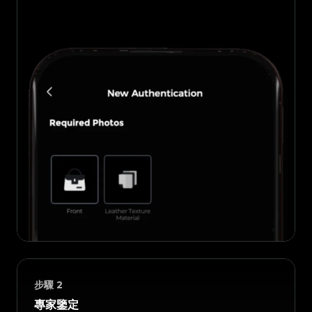
步驟
2
專家鑒定