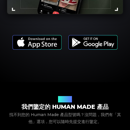
產品型號
我們鑒定的 HUMAN MADE 產品
找不到您的 Human Made 產品型號嗎？沒問題，我們有「其
他」選項，您可以隨時先提交進行鑒定。