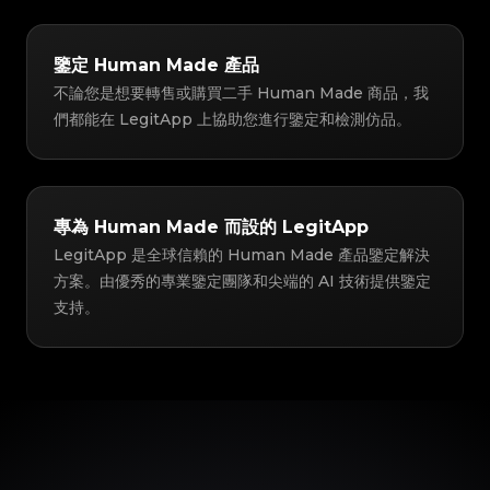
鑒定 Human Made 產品
不論您是想要轉售或購買二手 Human Made 商品，我
們都能在 LegitApp 上協助您進行鑒定和檢測仿品。
專為 Human Made 而設的 LegitApp
LegitApp 是全球信賴的 Human Made 產品鑒定解決
方案。由優秀的專業鑒定團隊和尖端的 AI 技術提供鑒定
支持。