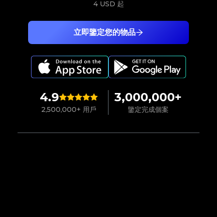
4 USD
起
立即鑒定您的物品
4.9
3,000,000+
2,500,000+ 用戶
鑒定完成個案