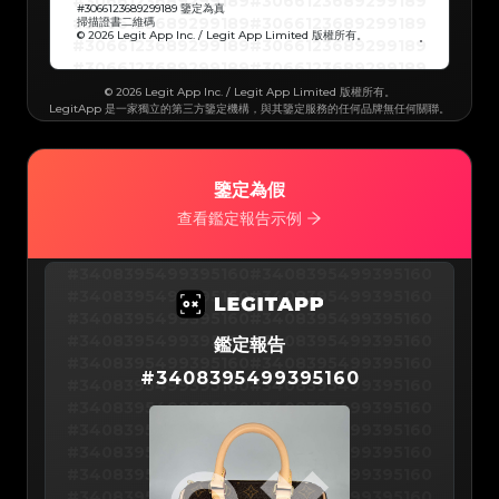
#3066123689299189
#3066123689299189
#3066123689299189
#3066123689299189
#
3066123689299189
鑒定為真
#3066123689299189
#3066123689299189
掃描證書二維碼
#3066123689299189
#3066123689299189
© 2026 Legit App Inc. / Legit App Limited 版權所有。
#3066123689299189
#3066123689299189
#3066123689299189
#3066123689299189
#3066123689299189
#3066123689299189
#3066123689299189
#3066123689299189
#3066123689299189
#3066123689299189
© 2026 Legit App Inc. / Legit App Limited 版權所有。
#3066123689299189
#3066123689299189
LegitApp 是一家獨立的第三方鑒定機構，與其鑒定服務的任何品牌無任何關聯。
#3066123689299189
#3066123689299189
#3066123689299189
#3066123689299189
#3066123689299189
#3066123689299189
#3066123689299189
#3066123689299189
#3066123689299189
#3066123689299189
#3066123689299189
#3066123689299189
#3066123689299189
#3066123689299189
#3066123689299189
#3066123689299189
鑒定為假
#3066123689299189
#3066123689299189
#3066123689299189
#3066123689299189
查看鑑定報告示例
#3066123689299189
#3066123689299189
#3066123689299189
#3066123689299189
#3066123689299189
#3066123689299189
#3066123689299189
#3066123689299189
#3066123689299189
#3066123689299189
#3408395499395160
#3408395499395160
#3066123689299189
#3066123689299189
#3066123689299189
#3066123689299189
#3408395499395160
#3408395499395160
#3066123689299189
#3066123689299189
#3066123689299189
#3066123689299189
#3408395499395160
#3408395499395160
#3066123689299189
#3066123689299189
#3066123689299189
#3066123689299189
#3408395499395160
#3408395499395160
#3066123689299189
鑑定報告
#3066123689299189
#3066123689299189
#3066123689299189
#3408395499395160
#3408395499395160
#3066123689299189
#3066123689299189
#
3408395499395160
#3066123689299189
#3066123689299189
#3408395499395160
#3408395499395160
#3066123689299189
#3066123689299189
#3066123689299189
#3066123689299189
#3408395499395160
#3408395499395160
#3066123689299189
#3066123689299189
#3066123689299189
#3066123689299189
#3408395499395160
#3408395499395160
#3066123689299189
#3066123689299189
#3066123689299189
#3066123689299189
#3408395499395160
#3408395499395160
#3066123689299189
#3066123689299189
#3066123689299189
#3066123689299189
#3408395499395160
#3408395499395160
#3066123689299189
#3066123689299189
#3066123689299189
#3066123689299189
#3408395499395160
#3408395499395160