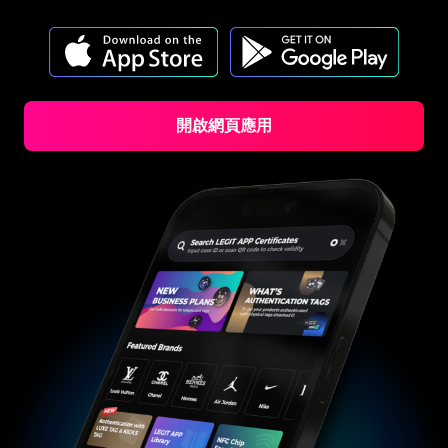
#3408395499395160
#3408395499395160
#3066123689299189
#3066123689299189
#3408395499395160
#3408395499395160
#3066123689299189
#3066123689299189
#3408395499395160
#3408395499395160
#3066123689299189
#3066123689299189
#3408395499395160
#3408395499395160
#3066123689299189
#3066123689299189
#3408395499395160
#3408395499395160
#3066123689299189
#3066123689299189
#3408395499395160
#3408395499395160
#3066123689299189
#3066123689299189
#3408395499395160
#3408395499395160
#3066123689299189
#3066123689299189
#3408395499395160
#3408395499395160
#3066123689299189
#3066123689299189
#3408395499395160
#3408395499395160
#3066123689299189
#3066123689299189
#3408395499395160
#3408395499395160
#3066123689299189
#3066123689299189
#3408395499395160
#3408395499395160
#3066123689299189
#3066123689299189
#3408395499395160
#3408395499395160
#3066123689299189
#3066123689299189
#3408395499395160
#3408395499395160
#3066123689299189
開啟網頁應用
#3066123689299189
#3408395499395160
#3408395499395160
#3066123689299189
#3066123689299189
#3408395499395160
#3408395499395160
#3066123689299189
#3066123689299189
#3408395499395160
#3408395499395160
#3066123689299189
#3066123689299189
#3408395499395160
#3408395499395160
#3066123689299189
#3066123689299189
#3408395499395160
#3408395499395160
#3066123689299189
#3066123689299189
#3408395499395160
#3408395499395160
#3066123689299189
#3066123689299189
#3408395499395160
#3408395499395160
#3066123689299189
#3066123689299189
#3408395499395160
#3408395499395160
#3066123689299189
#3066123689299189
#3408395499395160
#3408395499395160
#3066123689299189
#3066123689299189
#3408395499395160
#3408395499395160
#3066123689299189
#3066123689299189
#3408395499395160
#3408395499395160
#3066123689299189
#3066123689299189
#3408395499395160
#3408395499395160
#3066123689299189
#3066123689299189
#3408395499395160
#3408395499395160
#3066123689299189
#3066123689299189
#3408395499395160
#3408395499395160
#3066123689299189
#3066123689299189
#3408395499395160
#3408395499395160
#3066123689299189
#3066123689299189
#3408395499395160
#3408395499395160
#3066123689299189
#3066123689299189
#3408395499395160
#3408395499395160
#3066123689299189
#3066123689299189
#3408395499395160
#3408395499395160
#3066123689299189
#3066123689299189
#3408395499395160
#3408395499395160
#3066123689299189
#3066123689299189
#3408395499395160
#3408395499395160
#3066123689299189
#3066123689299189
#3408395499395160
#3408395499395160
#3066123689299189
#3066123689299189
#3408395499395160
#3408395499395160
#3066123689299189
#3066123689299189
#3408395499395160
#3408395499395160
#3066123689299189
#3066123689299189
#3408395499395160
#3408395499395160
#3066123689299189
#3066123689299189
#3408395499395160
#3408395499395160
#3066123689299189
#3066123689299189
#3408395499395160
#3408395499395160
#3066123689299189
#3066123689299189
#3408395499395160
#3408395499395160
#3066123689299189
#3066123689299189
#3408395499395160
#3408395499395160
#3066123689299189
#3066123689299189
#3408395499395160
#3408395499395160
#3066123689299189
#3066123689299189
#3408395499395160
#3408395499395160
#3066123689299189
#3066123689299189
#3408395499395160
#3408395499395160
#3066123689299189
#3066123689299189
#3408395499395160
#3408395499395160
#3066123689299189
#3066123689299189