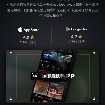
不論您是購買還是出售二手奢侈品，LegitApp 都提供最可靠的
鑒定服務。我們的專業鑒定團隊和先進的 AI 技術確保您可以自
信地購物和交易。
4.7
4.9
2.7k+
評分
9.6k+
評分
觀看影片