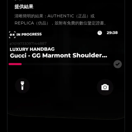
提供結果
清晰簡明的結果：AUTHENTIC（正品）或
REPLICA（仿品），並附有免費的數位鑒定證書。