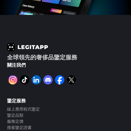
#3408395499395160
#3408395499395160
#3066123689299189
#3066123689299189
#3408395499395160
#3408395499395160
#3066123689299189
#3066123689299189
#3408395499395160
#3408395499395160
#3066123689299189
#3066123689299189
#3408395499395160
#3408395499395160
#3066123689299189
#3066123689299189
#3408395499395160
#3408395499395160
#3066123689299189
#3066123689299189
#3408395499395160
#3408395499395160
#3066123689299189
#3066123689299189
#3408395499395160
#3408395499395160
#3066123689299189
#3066123689299189
#3408395499395160
#3408395499395160
#3066123689299189
#3066123689299189
#3408395499395160
#3408395499395160
#3066123689299189
#3066123689299189
#3408395499395160
#3408395499395160
#3066123689299189
#3066123689299189
#3408395499395160
#3408395499395160
#3066123689299189
#3066123689299189
#3408395499395160
#3408395499395160
#3066123689299189
#3066123689299189
#3408395499395160
#3408395499395160
#3066123689299189
#3066123689299189
#3408395499395160
#3408395499395160
#3066123689299189
#3066123689299189
#3408395499395160
#3408395499395160
#3066123689299189
#3066123689299189
#3408395499395160
#3408395499395160
#3066123689299189
#3066123689299189
#3408395499395160
#3408395499395160
#3066123689299189
#3066123689299189
#3408395499395160
#3408395499395160
#3066123689299189
#3066123689299189
#3408395499395160
#3408395499395160
#3066123689299189
#3066123689299189
全球領先的奢侈品鑒定服務
#3408395499395160
#3408395499395160
#3066123689299189
#3066123689299189
#3408395499395160
#3408395499395160
#3066123689299189
#3066123689299189
#3408395499395160
#3408395499395160
#3066123689299189
#3066123689299189
關注我們
#3408395499395160
#3408395499395160
#3066123689299189
#3066123689299189
#3408395499395160
#3408395499395160
#3066123689299189
#3066123689299189
#3408395499395160
#3408395499395160
#3066123689299189
#3066123689299189
#3408395499395160
#3408395499395160
#3066123689299189
#3066123689299189
#3408395499395160
#3408395499395160
#3066123689299189
#3066123689299189
#3408395499395160
#3408395499395160
#3066123689299189
#3066123689299189
#3408395499395160
#3408395499395160
#3066123689299189
#3066123689299189
#3408395499395160
#3408395499395160
#3066123689299189
#3066123689299189
#3408395499395160
#3408395499395160
#3066123689299189
#3066123689299189
#3408395499395160
#3408395499395160
#3066123689299189
#3066123689299189
#3408395499395160
#3408395499395160
#3066123689299189
#3066123689299189
#3408395499395160
#3408395499395160
#3066123689299189
#3066123689299189
#3408395499395160
#3408395499395160
鑒定服務
#3066123689299189
#3066123689299189
#3408395499395160
#3408395499395160
#3066123689299189
#3066123689299189
#3408395499395160
#3408395499395160
#3066123689299189
#3066123689299189
線上應用程式鑒定
#3408395499395160
#3408395499395160
#3066123689299189
#3066123689299189
#3408395499395160
#3408395499395160
#3066123689299189
#3066123689299189
鑒定品類
#3408395499395160
#3408395499395160
#3066123689299189
#3066123689299189
#3408395499395160
#3408395499395160
#3066123689299189
#3066123689299189
#3408395499395160
#3408395499395160
服務定價
#3066123689299189
#3066123689299189
#3408395499395160
#3408395499395160
#3066123689299189
#3066123689299189
#3408395499395160
#3408395499395160
搜索鑒定證書
#3066123689299189
#3066123689299189
#3408395499395160
#3408395499395160
#3066123689299189
#3066123689299189