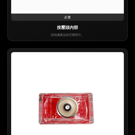
必需
按壓頭內部
請拍攝產品的完整照片。