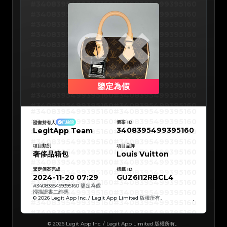
#3066123689299189
#3066123689299189
#3408395499395160
#3408395499395160
#3066123689299189
#3066123689299189
#3066123689299189
#3066123689299189
#3408395499395160
#3408395499395160
#3066123689299189
#3066123689299189
#3066123689299189
#3066123689299189
#3408395499395160
#3408395499395160
#3066123689299189
#3066123689299189
#3066123689299189
#3066123689299189
#3408395499395160
#3408395499395160
#3066123689299189
#3066123689299189
#3066123689299189
#3066123689299189
#3408395499395160
#3408395499395160
#3066123689299189
#3066123689299189
#3066123689299189
#3066123689299189
#3408395499395160
#3408395499395160
#3066123689299189
#3066123689299189
#3066123689299189
#3066123689299189
#3408395499395160
#3408395499395160
#3066123689299189
#3066123689299189
#3066123689299189
#3066123689299189
#3408395499395160
#3408395499395160
#3066123689299189
#3066123689299189
#3066123689299189
#3066123689299189
#3408395499395160
#3408395499395160
鑒定為假
#3066123689299189
#3066123689299189
#3066123689299189
#3066123689299189
#3408395499395160
#3408395499395160
#3066123689299189
#3066123689299189
#3066123689299189
#3066123689299189
#3408395499395160
#3408395499395160
#3066123689299189
#3066123689299189
#3408395499395160
#3408395499395160
#3066123689299189
#3066123689299189
#3408395499395160
#3408395499395160
#3066123689299189
#3066123689299189
#3408395499395160
#3408395499395160
#3066123689299189
#3066123689299189
個案 ID
證書持有人
已驗證
#3408395499395160
#3408395499395160
#3066123689299189
#3066123689299189
3408395499395160
LegitApp Team
#3408395499395160
#3408395499395160
#3066123689299189
#3066123689299189
#3408395499395160
#3408395499395160
#3066123689299189
#3066123689299189
#3408395499395160
#3408395499395160
#3066123689299189
#3066123689299189
#3408395499395160
#3408395499395160
#3066123689299189
項目類別
#3066123689299189
項目品牌
#3408395499395160
#3408395499395160
#3066123689299189
#3066123689299189
奢侈品箱包
Louis Vuitton
#3408395499395160
#3408395499395160
#3066123689299189
#3066123689299189
#3408395499395160
#3408395499395160
#3066123689299189
#3066123689299189
#3408395499395160
#3408395499395160
#3066123689299189
#3066123689299189
鑒定個案完成
標籤 ID
#3408395499395160
#3408395499395160
#3066123689299189
#3066123689299189
#3408395499395160
#3408395499395160
2024-11-20 07:29
GUZ6I12RBCL4
#3066123689299189
#3066123689299189
#3408395499395160
#3408395499395160
#3066123689299189
#3066123689299189
#3408395499395160
#3408395499395160
#
3408395499395160
鑒定為假
#3066123689299189
#3066123689299189
#3408395499395160
#3408395499395160
掃描證書二維碼
#3066123689299189
#3066123689299189
#3408395499395160
#3408395499395160
#3066123689299189
#3066123689299189
© 2026 Legit App Inc. / Legit App Limited 版權所有。
#3408395499395160
#3408395499395160
#3066123689299189
#3066123689299189
#3408395499395160
#3408395499395160
#3066123689299189
#3066123689299189
#3408395499395160
#3408395499395160
#3066123689299189
#3066123689299189
#3408395499395160
#3408395499395160
#3066123689299189
#3066123689299189
#3408395499395160
#3408395499395160
#3066123689299189
#3066123689299189
© 2026 Legit App Inc. / Legit App Limited 版權所有。