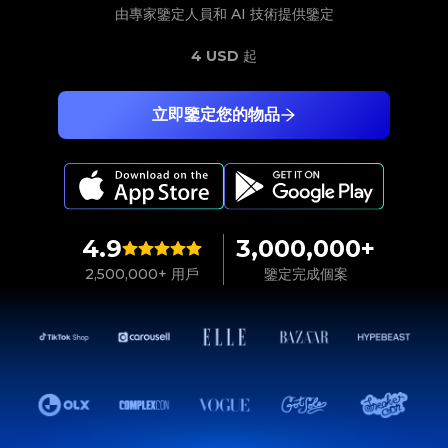
由專家鑒定人員和 AI 技術提供鑒定
4 USD
起
立即鑒定您的物品
4.9
3,000,000+
2,500,000+ 用戶
鑒定完成個案