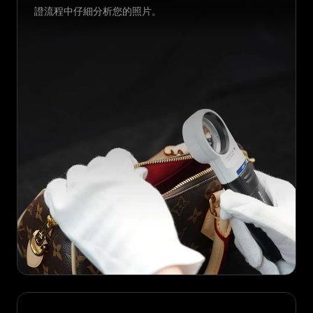
證流程中仔細分析您的照片。