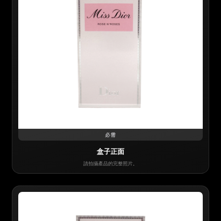
必需
盒子正面
請拍攝產品的完整照片。