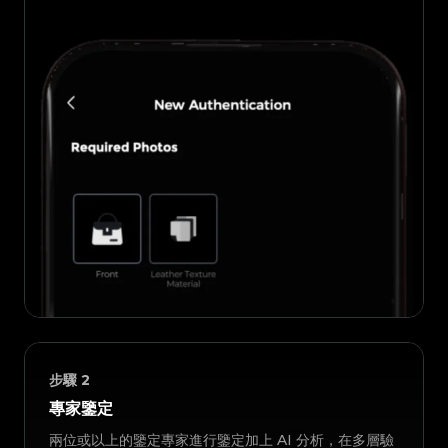
步驟
2
專家鑒定
兩位或以上的鑒定專家進行鑒定加上 AI 分析，在多層驗