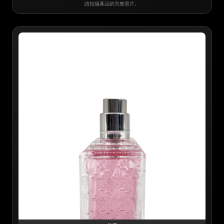
請拍攝產品的完整照片。