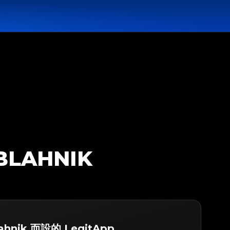
BLAHNIK
ahnik 而設的 LegitApp