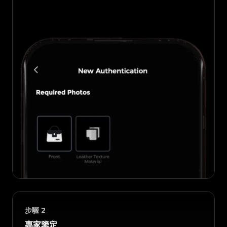
步驟
2
專家鑒定