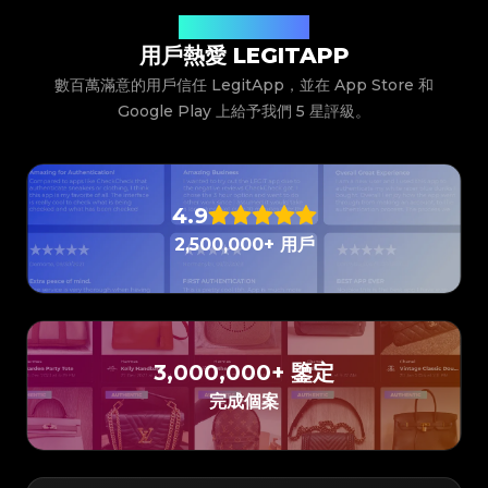
您的照片並將結果發送至 App 內。
#3066123689299189
#3066123689299189
#3408395499395160
#3408395499395160
#3066123689299189
#3066123689299189
#3408395499395160
#3408395499395160
#3066123689299189
#3066123689299189
聽聽我們的用戶說什麼
#3408395499395160
#3408395499395160
#3066123689299189
#3066123689299189
#3408395499395160
#3408395499395160
#3066123689299189
#3066123689299189
用戶熱愛 LEGITAPP
#3408395499395160
#3408395499395160
#3066123689299189
#3066123689299189
#3408395499395160
#3408395499395160
#3066123689299189
#3066123689299189
#3408395499395160
#3408395499395160
#3066123689299189
#3066123689299189
數百萬滿意的用戶信任 LegitApp，並在 App Store 和
#3408395499395160
#3408395499395160
#3066123689299189
#3066123689299189
#3408395499395160
#3408395499395160
#3066123689299189
#3066123689299189
#3408395499395160
#3408395499395160
#3066123689299189
#3066123689299189
Google Play 上給予我們 5 星評級。
#3408395499395160
#3408395499395160
#3066123689299189
#3066123689299189
#3408395499395160
#3408395499395160
#3066123689299189
#3066123689299189
#3408395499395160
#3408395499395160
#3066123689299189
#3066123689299189
#3408395499395160
#3408395499395160
#3066123689299189
#3066123689299189
#3408395499395160
#3408395499395160
#3066123689299189
#3066123689299189
#3408395499395160
#3408395499395160
#3066123689299189
#3066123689299189
#3408395499395160
#3408395499395160
#3066123689299189
#3066123689299189
#3408395499395160
#3408395499395160
#3066123689299189
#3066123689299189
#3408395499395160
#3408395499395160
#3066123689299189
#3066123689299189
4.9
#3408395499395160
#3408395499395160
#3066123689299189
#3066123689299189
#3408395499395160
#3408395499395160
#3066123689299189
#3066123689299189
#3408395499395160
#3408395499395160
#3066123689299189
#3066123689299189
2,500,000+ 用戶
#3408395499395160
#3408395499395160
#3066123689299189
#3066123689299189
#3408395499395160
#3408395499395160
#3066123689299189
#3066123689299189
#3408395499395160
#3408395499395160
#3066123689299189
#3066123689299189
#3408395499395160
#3408395499395160
#3066123689299189
#3066123689299189
#3408395499395160
#3408395499395160
#3066123689299189
#3066123689299189
#3408395499395160
#3408395499395160
#3066123689299189
#3066123689299189
#3408395499395160
#3408395499395160
#3066123689299189
#3066123689299189
#3408395499395160
#3408395499395160
#3066123689299189
#3066123689299189
#3408395499395160
#3408395499395160
#3066123689299189
#3066123689299189
#3408395499395160
#3408395499395160
#3066123689299189
#3066123689299189
#3408395499395160
#3408395499395160
#3066123689299189
#3066123689299189
#3408395499395160
#3408395499395160
3,000,000+ 鑒定
#3066123689299189
#3066123689299189
#3408395499395160
#3408395499395160
#3066123689299189
#3066123689299189
#3408395499395160
#3408395499395160
#3066123689299189
#3066123689299189
完成個案
#3408395499395160
#3408395499395160
#3066123689299189
#3066123689299189
#3408395499395160
#3408395499395160
#3066123689299189
#3066123689299189
#3408395499395160
#3408395499395160
#3066123689299189
#3066123689299189
#3408395499395160
#3408395499395160
#3066123689299189
#3066123689299189
#3408395499395160
#3408395499395160
#3066123689299189
#3066123689299189
#3408395499395160
#3408395499395160
#3066123689299189
#3066123689299189
#3408395499395160
#3408395499395160
#3066123689299189
#3066123689299189
#3408395499395160
#3408395499395160
#3066123689299189
#3066123689299189