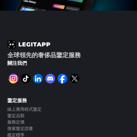
#3066123689299189
#3066123689299189
#3408395499395160
#3408395499395160
#3066123689299189
#3066123689299189
#3408395499395160
#3408395499395160
#3066123689299189
#3066123689299189
#3408395499395160
#3408395499395160
#3066123689299189
#3066123689299189
#3408395499395160
#3408395499395160
#3066123689299189
#3066123689299189
#3408395499395160
#3408395499395160
#3066123689299189
#3066123689299189
#3408395499395160
#3408395499395160
#3066123689299189
#3066123689299189
#3408395499395160
#3408395499395160
#3066123689299189
#3066123689299189
#3408395499395160
#3408395499395160
#3066123689299189
#3066123689299189
#3408395499395160
#3408395499395160
#3066123689299189
#3066123689299189
#3408395499395160
#3408395499395160
#3066123689299189
#3066123689299189
#3408395499395160
#3408395499395160
#3066123689299189
#3066123689299189
#3408395499395160
#3408395499395160
#3066123689299189
#3066123689299189
#3408395499395160
#3408395499395160
#3066123689299189
#3066123689299189
#3408395499395160
#3408395499395160
#3066123689299189
#3066123689299189
#3408395499395160
#3408395499395160
#3066123689299189
#3066123689299189
#3408395499395160
#3408395499395160
#3066123689299189
#3066123689299189
#3408395499395160
#3408395499395160
#3066123689299189
#3066123689299189
全球領先的奢侈品鑒定服務
#3408395499395160
#3408395499395160
#3066123689299189
#3066123689299189
#3408395499395160
#3408395499395160
#3066123689299189
#3066123689299189
#3408395499395160
#3408395499395160
#3066123689299189
#3066123689299189
關注我們
#3408395499395160
#3408395499395160
#3066123689299189
#3066123689299189
#3408395499395160
#3408395499395160
#3066123689299189
#3066123689299189
#3408395499395160
#3408395499395160
#3066123689299189
#3066123689299189
#3408395499395160
#3408395499395160
#3066123689299189
#3066123689299189
#3408395499395160
#3408395499395160
#3066123689299189
#3066123689299189
#3408395499395160
#3408395499395160
#3066123689299189
#3066123689299189
#3408395499395160
#3408395499395160
#3066123689299189
#3066123689299189
#3408395499395160
#3408395499395160
#3066123689299189
#3066123689299189
#3408395499395160
#3408395499395160
#3066123689299189
#3066123689299189
#3408395499395160
#3408395499395160
#3066123689299189
#3066123689299189
#3408395499395160
#3408395499395160
#3066123689299189
#3066123689299189
#3408395499395160
#3408395499395160
#3066123689299189
#3066123689299189
#3408395499395160
#3408395499395160
鑒定服務
#3066123689299189
#3066123689299189
#3408395499395160
#3408395499395160
#3066123689299189
#3066123689299189
#3408395499395160
#3408395499395160
#3066123689299189
#3066123689299189
線上應用程式鑒定
#3408395499395160
#3408395499395160
#3066123689299189
#3066123689299189
#3408395499395160
#3408395499395160
#3066123689299189
#3066123689299189
鑒定品類
#3408395499395160
#3408395499395160
#3066123689299189
#3066123689299189
#3408395499395160
#3408395499395160
#3066123689299189
#3066123689299189
#3408395499395160
#3408395499395160
服務定價
#3066123689299189
#3066123689299189
#3408395499395160
#3408395499395160
#3066123689299189
#3066123689299189
#3408395499395160
#3408395499395160
搜索鑒定證書
#3066123689299189
#3066123689299189
#3408395499395160
#3408395499395160
#3066123689299189
#3066123689299189
#3408395499395160
#3408395499395160
鑑定標準
#3066123689299189
#3066123689299189
#3408395499395160
#3408395499395160