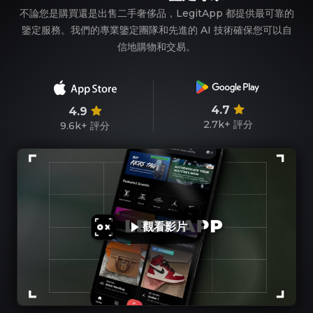
不論您是購買還是出售二手奢侈品，LegitApp 都提供最可靠的
鑒定服務。我們的專業鑒定團隊和先進的 AI 技術確保您可以自
信地購物和交易。
4.7
4.9
2.7k+
評分
9.6k+
評分
觀看影片