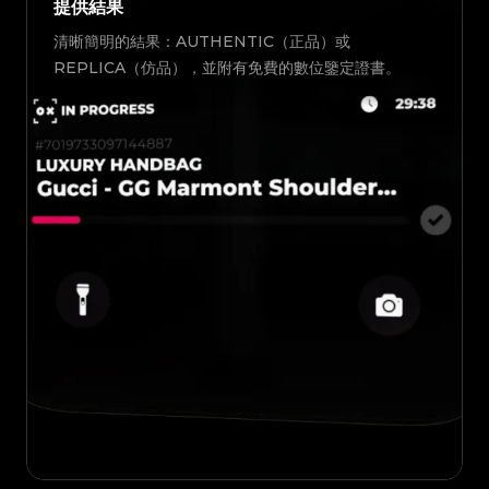
提供結果
清晰簡明的結果：AUTHENTIC（正品）或
REPLICA（仿品），並附有免費的數位鑒定證書。