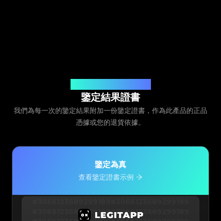
由 Legit App Limited 頒發
鑒定結果證書
我們為每一次的鑒定結果附加一份鑒定證書，作為此產品的正品
憑據或您的退貨依據。
鑒定為真
查看鑒定證書示例
#3066123689299189
#3066123689299189
#3066123689299189
#3066123689299189