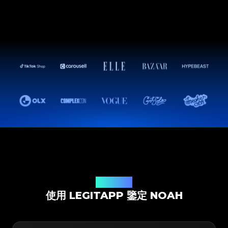
鑒定解決方案
使用 LEGITAPP 鑒定 NOAH