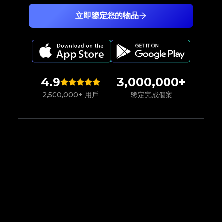
立即鑒定您的物品
4.9
3,000,000+
2,500,000+ 用戶
鑒定完成個案