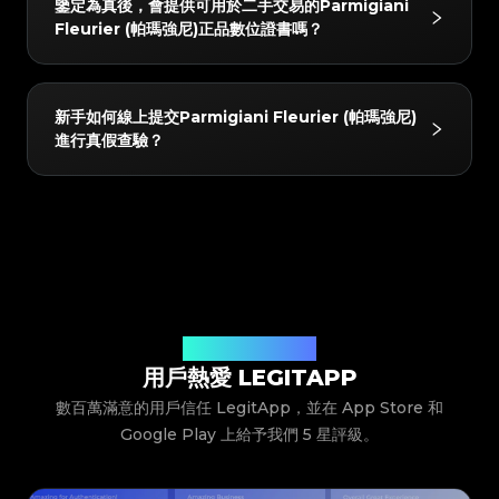
#3408395499395160
#3408395499395160
鑒定為真後，會提供可用於二手交易的Parmigiani
#3066123689299189
#3066123689299189
#3408395499395160
#3408395499395160
包括但不限於：ALL。您可以隨時在 App 內查看最新的
#3066123689299189
#3066123689299189
#3408395499395160
#3408395499395160
#3066123689299189
#3066123689299189
Fleurier (帕瑪強尼)正品數位證書嗎？
#3408395499395160
#3408395499395160
#3066123689299189
#3066123689299189
支援列表。
#3408395499395160
#3408395499395160
#3066123689299189
#3066123689299189
#3408395499395160
#3408395499395160
#3066123689299189
#3066123689299189
#3408395499395160
#3408395499395160
#3066123689299189
#3066123689299189
#3408395499395160
#3408395499395160
#3066123689299189
#3066123689299189
#3408395499395160
#3408395499395160
#3066123689299189
#3066123689299189
是的！所有通過真品鑒定的物品都會獲得由 LegitApp
#3408395499395160
#3408395499395160
#3066123689299189
#3066123689299189
#3408395499395160
#3408395499395160
新手如何線上提交Parmigiani Fleurier (帕瑪強尼)
#3066123689299189
#3066123689299189
#3408395499395160
#3408395499395160
提供的專屬數位鑒定證書。該證書包含獨一無二的二維碼
#3066123689299189
#3066123689299189
#3408395499395160
#3408395499395160
#3066123689299189
#3066123689299189
進行真假查驗？
#3408395499395160
#3408395499395160
#3066123689299189
#3066123689299189
連結，您可以方便地存儲在手機中，或直接分享給買家掃
#3408395499395160
#3408395499395160
#3066123689299189
#3066123689299189
#3408395499395160
#3408395499395160
#3066123689299189
#3066123689299189
#3408395499395160
#3408395499395160
碼驗證，增加二手轉賣的信任度。
#3066123689299189
#3066123689299189
#3408395499395160
#3408395499395160
#3066123689299189
#3066123689299189
#3408395499395160
#3408395499395160
#3066123689299189
#3066123689299189
只需下載並打開 LegitApp，選擇物品的「分類」、
#3408395499395160
#3408395499395160
#3066123689299189
#3066123689299189
#3408395499395160
#3408395499395160
#3066123689299189
#3066123689299189
#3408395499395160
#3408395499395160
「品牌」和「產品型號」。隨後，系統會提供詳細的照片
#3066123689299189
#3066123689299189
#3408395499395160
#3408395499395160
#3066123689299189
#3066123689299189
#3408395499395160
#3408395499395160
#3066123689299189
#3066123689299189
拍攝說明，您只需按照示例拍下物品的細節圖（如
#3408395499395160
#3408395499395160
#3066123689299189
#3066123689299189
#3408395499395160
#3408395499395160
#3066123689299189
#3066123689299189
#3408395499395160
#3408395499395160
Logo、標籤、走線等）並提交。我們的專家團隊會審核
#3066123689299189
#3066123689299189
#3408395499395160
#3408395499395160
#3066123689299189
#3066123689299189
#3408395499395160
#3408395499395160
#3066123689299189
#3066123689299189
您的照片並將結果發送至 App 內。
#3408395499395160
#3408395499395160
#3066123689299189
#3066123689299189
#3408395499395160
#3408395499395160
#3066123689299189
#3066123689299189
#3408395499395160
聽聽我們的用戶說什麼
#3408395499395160
#3066123689299189
#3066123689299189
#3408395499395160
#3408395499395160
#3066123689299189
#3066123689299189
#3408395499395160
#3408395499395160
用戶熱愛 LEGITAPP
#3066123689299189
#3066123689299189
#3408395499395160
#3408395499395160
#3066123689299189
#3066123689299189
#3408395499395160
#3408395499395160
#3066123689299189
#3066123689299189
#3408395499395160
#3408395499395160
#3066123689299189
#3066123689299189
數百萬滿意的用戶信任 LegitApp，並在 App Store 和
#3408395499395160
#3408395499395160
#3066123689299189
#3066123689299189
#3408395499395160
#3408395499395160
#3066123689299189
#3066123689299189
Google Play 上給予我們 5 星評級。
#3408395499395160
#3408395499395160
#3066123689299189
#3066123689299189
#3408395499395160
#3408395499395160
#3066123689299189
#3066123689299189
#3408395499395160
#3408395499395160
#3066123689299189
#3066123689299189
#3408395499395160
#3408395499395160
#3066123689299189
#3066123689299189
#3408395499395160
#3408395499395160
#3066123689299189
#3066123689299189
#3408395499395160
#3408395499395160
#3066123689299189
#3066123689299189