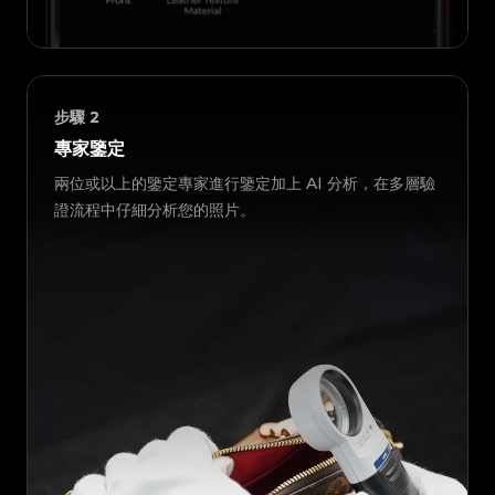
步驟
2
專家鑒定
兩位或以上的鑒定專家進行鑒定加上 AI 分析，在多層驗
證流程中仔細分析您的照片。