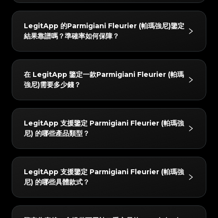
#3408395499395160
#3408395499395160
#3066123689299189
#3066123689299189
#3408395499395160
#3408395499395160
#3066123689299189
#3066123689299189
#3408395499395160
#3408395499395160
#3066123689299189
#3066123689299189
#3408395499395160
#3408395499395160
#3066123689299189
#3066123689299189
LegitApp 的鑒定流程非常簡單快捷，僅需 3 步：
#3408395499395160
#3408395499395160
#3066123689299189
#3066123689299189
#3408395499395160
#3408395499395160
LegitApp 的Parmigiani Fleurier (帕瑪強尼)鑒定
#3066123689299189
#3066123689299189
#3408395499395160
#3408395499395160
1. 拍照上傳：根據 App 內的指引，拍攝物品的關鍵細節
#3066123689299189
#3066123689299189
#3408395499395160
#3408395499395160
#3066123689299189
#3066123689299189
結果靠譜嗎？準確率如何保障？
#3408395499395160
#3408395499395160
#3066123689299189
#3066123689299189
圖。
#3408395499395160
#3408395499395160
#3066123689299189
#3066123689299189
#3408395499395160
#3408395499395160
#3066123689299189
#3066123689299189
#3408395499395160
#3408395499395160
2. AI+人工雙重審核：由先進 AI 系統與至少兩名資深鑒
#3066123689299189
#3066123689299189
#3408395499395160
#3408395499395160
#3066123689299189
#3066123689299189
#3408395499395160
#3408395499395160
#3066123689299189
#3066123689299189
定師同步查驗。
結果非常可靠。我們採用「AI 驗證 + 雙重人工」的機
#3408395499395160
#3408395499395160
#3066123689299189
#3066123689299189
#3408395499395160
#3408395499395160
在 LegitApp 鑒定一款Parmigiani Fleurier (帕瑪
#3066123689299189
#3066123689299189
3. 獲取報告：鑒定完成後將自動生成專屬數位證書，您
#3408395499395160
#3408395499395160
制。每件物品都必須經過 AI 系統和至少兩位獨立專家的
#3066123689299189
#3066123689299189
#3408395499395160
#3408395499395160
#3066123689299189
#3066123689299189
強尼)需要多少錢？
#3408395499395160
#3408395499395160
可以隨時查看詳細的鑒定結果與證書。
#3066123689299189
#3066123689299189
交叉比對；只有當所有檢驗結果完全一致時，才會出具最
#3408395499395160
#3408395499395160
#3066123689299189
#3066123689299189
#3408395499395160
#3408395499395160
#3066123689299189
#3066123689299189
#3408395499395160
#3408395499395160
終結論。此外，質檢團隊會在 24 小時內進行二次覆核以
#3066123689299189
#3066123689299189
#3408395499395160
#3408395499395160
#3066123689299189
#3066123689299189
#3408395499395160
#3408395499395160
#3066123689299189
#3066123689299189
確保準確性。
鑒定費用起價為 15 USD。具體價格會根據您選擇的服務
#3408395499395160
#3408395499395160
#3066123689299189
#3066123689299189
#3408395499395160
#3408395499395160
LegitApp 支援鑒定 Parmigiani Fleurier (帕瑪強
#3066123689299189
#3066123689299189
#3408395499395160
#3408395499395160
級別（如普通鑒定或加急出結果）以及商品品牌有所不
#3066123689299189
#3066123689299189
#3408395499395160
#3408395499395160
#3066123689299189
#3066123689299189
尼) 的哪些產品類型？
#3408395499395160
#3408395499395160
#3066123689299189
#3066123689299189
同。您可以在 LegitApp 應用程式或官網上查看最新、
#3408395499395160
#3408395499395160
#3066123689299189
#3066123689299189
#3408395499395160
#3408395499395160
#3066123689299189
#3066123689299189
#3408395499395160
#3408395499395160
最準確的定價明細。
#3066123689299189
#3066123689299189
#3408395499395160
#3408395499395160
#3066123689299189
#3066123689299189
#3408395499395160
#3408395499395160
#3066123689299189
#3066123689299189
我們支援鑒定以下 Parmigiani Fleurier (帕瑪強尼) 分
#3408395499395160
#3408395499395160
#3066123689299189
#3066123689299189
#3408395499395160
#3408395499395160
LegitApp 支援鑒定 Parmigiani Fleurier (帕瑪強
#3066123689299189
#3066123689299189
#3408395499395160
#3408395499395160
類：名貴腕錶。您可以隨時在 App 內查看最新的支援列
#3066123689299189
#3066123689299189
#3408395499395160
#3408395499395160
#3066123689299189
#3066123689299189
尼) 的哪些具體款式？
#3408395499395160
#3408395499395160
#3066123689299189
#3066123689299189
表。
#3408395499395160
#3408395499395160
#3066123689299189
#3066123689299189
#3408395499395160
#3408395499395160
#3066123689299189
#3066123689299189
#3408395499395160
#3408395499395160
#3066123689299189
#3066123689299189
#3408395499395160
#3408395499395160
#3066123689299189
#3066123689299189
#3408395499395160
#3408395499395160
#3066123689299189
#3066123689299189
我們支援鑒定的 Parmigiani Fleurier (帕瑪強尼) 產品
#3408395499395160
#3408395499395160
#3066123689299189
#3066123689299189