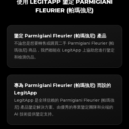
使用 LEGITAPP 鑒定 PARMIGIANI
FLEURIER (帕瑪強尼)
鑒定 Parmigiani Fleurier (帕瑪強尼) 產品
不論您是想要轉售或購買二手 Parmigiani Fleurier (帕
瑪強尼) 商品，我們都能在 LegitApp 上協助您進行鑒定
和檢測仿品。
專為 Parmigiani Fleurier (帕瑪強尼) 而設的
LegitApp
LegitApp 是全球信賴的 Parmigiani Fleurier (帕瑪強
尼) 產品鑒定解決方案。由優秀的專業鑒定團隊和尖端的
AI 技術提供鑒定支持。