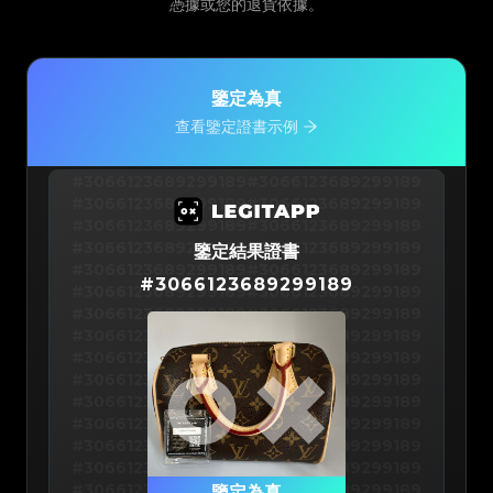
憑據或您的退貨依據。
鑒定為真
查看鑒定證書示例
#3066123689299189
#3066123689299189
#3066123689299189
#3066123689299189
#3066123689299189
#3066123689299189
#3066123689299189
#3066123689299189
鑒定結果證書
#3066123689299189
#3066123689299189
#
3066123689299189
#3066123689299189
#3066123689299189
#3066123689299189
#3066123689299189
#3066123689299189
#3066123689299189
#3066123689299189
#3066123689299189
#3066123689299189
#3066123689299189
#3066123689299189
#3066123689299189
#3066123689299189
#3066123689299189
#3066123689299189
#3066123689299189
#3066123689299189
#3066123689299189
#3066123689299189
#3066123689299189
鑒定為真