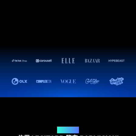
鑒定解決方案