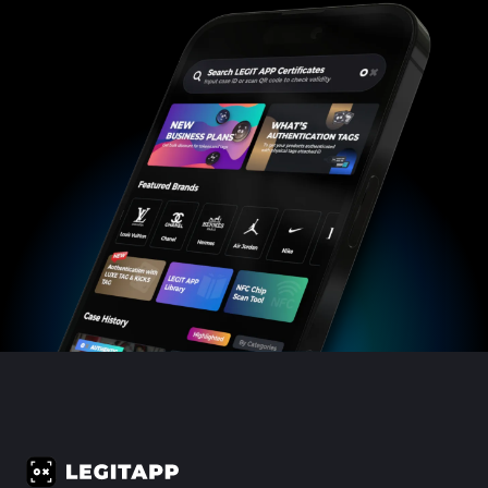
#3408395499395160
#3408395499395160
#3066123689299189
#3066123689299189
#3408395499395160
#3408395499395160
#3066123689299189
#3066123689299189
#3408395499395160
#3408395499395160
#3066123689299189
#3066123689299189
#3408395499395160
#3408395499395160
#3066123689299189
#3066123689299189
#3408395499395160
#3408395499395160
#3066123689299189
#3066123689299189
#3408395499395160
#3408395499395160
#3066123689299189
#3066123689299189
#3408395499395160
#3408395499395160
#3066123689299189
#3066123689299189
#3408395499395160
#3408395499395160
#3066123689299189
#3066123689299189
#3408395499395160
#3408395499395160
#3066123689299189
#3066123689299189
#3408395499395160
#3408395499395160
#3066123689299189
#3066123689299189
#3408395499395160
#3408395499395160
#3066123689299189
#3066123689299189
#3408395499395160
#3408395499395160
#3066123689299189
#3066123689299189
#3408395499395160
#3408395499395160
#3066123689299189
#3066123689299189
#3408395499395160
#3408395499395160
#3066123689299189
#3066123689299189
#3408395499395160
#3408395499395160
#3066123689299189
#3066123689299189
#3408395499395160
#3408395499395160
#3066123689299189
#3066123689299189
#3408395499395160
#3408395499395160
#3066123689299189
#3066123689299189
#3408395499395160
#3408395499395160
#3066123689299189
#3066123689299189
#3408395499395160
#3408395499395160
#3066123689299189
#3066123689299189
#3408395499395160
#3408395499395160
#3066123689299189
#3066123689299189
#3408395499395160
#3408395499395160
#3066123689299189
#3066123689299189
#3408395499395160
#3408395499395160
#3066123689299189
#3066123689299189
#3408395499395160
#3408395499395160
#3066123689299189
#3066123689299189
#3408395499395160
#3408395499395160
#3066123689299189
#3066123689299189
#3408395499395160
#3408395499395160
#3066123689299189
#3066123689299189
#3408395499395160
#3408395499395160
#3066123689299189
#3066123689299189
#3408395499395160
#3408395499395160
#3066123689299189
#3066123689299189
#3408395499395160
#3408395499395160
#3066123689299189
#3066123689299189
#3408395499395160
#3408395499395160
#3066123689299189
#3066123689299189
#3408395499395160
#3408395499395160
#3066123689299189
#3066123689299189
#3408395499395160
#3408395499395160
#3066123689299189
#3066123689299189
#3408395499395160
#3408395499395160
#3066123689299189
#3066123689299189
#3408395499395160
#3408395499395160
#3066123689299189
#3066123689299189
#3408395499395160
#3408395499395160
#3066123689299189
#3066123689299189
#3408395499395160
#3408395499395160
#3066123689299189
#3066123689299189
#3408395499395160
#3408395499395160
#3066123689299189
#3066123689299189
#3408395499395160
#3408395499395160
#3066123689299189
#3066123689299189
#3408395499395160
#3408395499395160
#3066123689299189
#3066123689299189
#3408395499395160
#3408395499395160
#3066123689299189
#3066123689299189
#3408395499395160
#3408395499395160
#3066123689299189
#3066123689299189
#3408395499395160
#3408395499395160
#3066123689299189
#3066123689299189
#3408395499395160
#3408395499395160
#3066123689299189
#3066123689299189
#3408395499395160
#3408395499395160
#3066123689299189
#3066123689299189
#3408395499395160
#3408395499395160
#3066123689299189
#3066123689299189
#3408395499395160
#3408395499395160
#3066123689299189
#3066123689299189