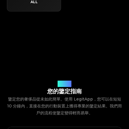
ALL
鑒定流程
您的鑒定指南
鑒定您的奢侈品從未如此簡單。使用 LegitApp，您可以在短短
10 分鐘內，直接在您的行動裝置上獲得專業的鑒定結果。我們用
戶的流程使鑒定變得輕而易舉。