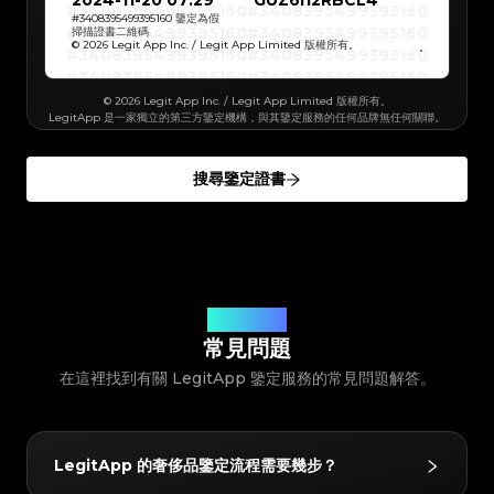
2024-11-20 07:29
GUZ6I12RBCL4
#3066123689299189
#3066123689299189
#3408395499395160
#3408395499395160
#3066123689299189
#3066123689299189
#3408395499395160
#3408395499395160
#
3408395499395160
鑒定為假
#3066123689299189
#3066123689299189
#3408395499395160
#3408395499395160
掃描證書二維碼
#3066123689299189
#3066123689299189
#3408395499395160
#3408395499395160
#3066123689299189
#3066123689299189
© 2026 Legit App Inc. / Legit App Limited 版權所有。
#3408395499395160
#3408395499395160
#3066123689299189
#3066123689299189
#3408395499395160
#3408395499395160
#3066123689299189
#3066123689299189
#3408395499395160
#3408395499395160
#3066123689299189
#3066123689299189
#3408395499395160
#3408395499395160
#3066123689299189
#3066123689299189
#3408395499395160
#3408395499395160
#3066123689299189
#3066123689299189
© 2026 Legit App Inc. / Legit App Limited 版權所有。
#3408395499395160
#3408395499395160
#3066123689299189
#3066123689299189
LegitApp 是一家獨立的第三方鑒定機構，與其鑒定服務的任何品牌無任何關聯。
#3408395499395160
#3408395499395160
#3066123689299189
#3066123689299189
#3408395499395160
#3408395499395160
#3066123689299189
#3066123689299189
#3408395499395160
#3408395499395160
#3066123689299189
#3066123689299189
#3408395499395160
#3408395499395160
#3066123689299189
#3066123689299189
#3408395499395160
#3408395499395160
#3066123689299189
#3066123689299189
#3408395499395160
#3408395499395160
#3066123689299189
#3066123689299189
搜尋鑒定證書
#3408395499395160
#3408395499395160
#3066123689299189
#3066123689299189
#3408395499395160
#3408395499395160
#3066123689299189
#3066123689299189
#3408395499395160
#3408395499395160
#3066123689299189
#3066123689299189
#3408395499395160
#3408395499395160
#3066123689299189
#3066123689299189
#3408395499395160
#3408395499395160
#3066123689299189
#3066123689299189
#3408395499395160
#3408395499395160
#3066123689299189
#3066123689299189
#3408395499395160
#3408395499395160
#3066123689299189
#3066123689299189
#3408395499395160
#3408395499395160
#3066123689299189
#3066123689299189
#3408395499395160
#3408395499395160
#3066123689299189
#3066123689299189
#3408395499395160
#3408395499395160
#3066123689299189
#3066123689299189
#3408395499395160
#3408395499395160
#3066123689299189
#3066123689299189
#3408395499395160
#3408395499395160
#3066123689299189
#3066123689299189
#3408395499395160
#3408395499395160
您的問題解答
#3066123689299189
#3066123689299189
#3408395499395160
#3408395499395160
#3066123689299189
#3066123689299189
#3408395499395160
#3408395499395160
#3066123689299189
常見問題
#3066123689299189
#3408395499395160
#3408395499395160
#3066123689299189
#3066123689299189
#3408395499395160
#3408395499395160
#3066123689299189
#3066123689299189
#3408395499395160
#3408395499395160
#3066123689299189
#3066123689299189
在這裡找到有關 LegitApp 鑒定服務的常見問題解答。
#3408395499395160
#3408395499395160
#3066123689299189
#3066123689299189
#3408395499395160
#3408395499395160
#3066123689299189
#3066123689299189
#3408395499395160
#3408395499395160
#3066123689299189
#3066123689299189
#3408395499395160
#3408395499395160
#3066123689299189
#3066123689299189
#3408395499395160
#3408395499395160
#3066123689299189
#3066123689299189
#3408395499395160
#3408395499395160
#3066123689299189
#3066123689299189
#3408395499395160
#3408395499395160
#3066123689299189
#3066123689299189
#3408395499395160
#3408395499395160
#3066123689299189
#3066123689299189
LegitApp 的奢侈品鑒定流程需要幾步？
#3408395499395160
#3408395499395160
#3066123689299189
#3066123689299189
#3408395499395160
#3408395499395160
#3066123689299189
#3066123689299189