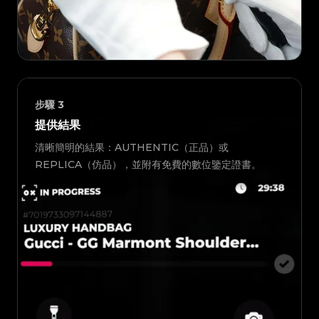
步驟
3
提供結果
清晰簡明的結果：AUTHENTIC（正品）或
REPLICA（仿品），並附有免費的數位鑒定證書。