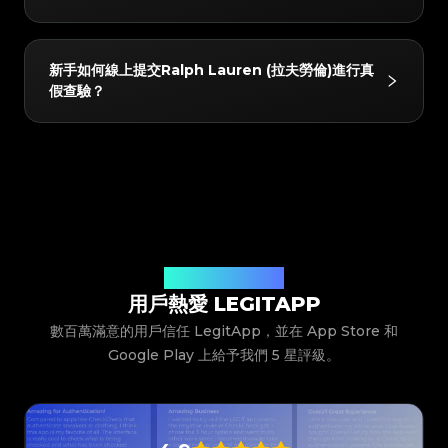
#3066123689299189
#3066123689299189
支援列表。
#3408395499395160
#3408395499395160
#3066123689299189
#3066123689299189
#3408395499395160
#3408395499395160
#3066123689299189
#3066123689299189
#3408395499395160
#3408395499395160
#3066123689299189
#3066123689299189
#3408395499395160
#3408395499395160
#3066123689299189
#3066123689299189
#3408395499395160
#3408395499395160
#3066123689299189
#3066123689299189
是的！所有通過真品鑒定的物品都會獲得由 LegitApp
#3408395499395160
#3408395499395160
#3066123689299189
#3066123689299189
#3408395499395160
#3408395499395160
新手如何線上提交Ralph Lauren (拉夫勞倫)進行真
#3066123689299189
#3066123689299189
#3408395499395160
#3408395499395160
提供的專屬數位鑒定證書。該證書包含獨一無二的二維碼
#3066123689299189
#3066123689299189
#3408395499395160
#3408395499395160
#3066123689299189
#3066123689299189
假查驗？
#3408395499395160
#3408395499395160
#3066123689299189
#3066123689299189
連結，您可以方便地存儲在手機中，或直接分享給買家掃
#3408395499395160
#3408395499395160
#3066123689299189
#3066123689299189
#3408395499395160
#3408395499395160
#3066123689299189
#3066123689299189
#3408395499395160
#3408395499395160
碼驗證，增加二手轉賣的信任度。
#3066123689299189
#3066123689299189
#3408395499395160
#3408395499395160
#3066123689299189
#3066123689299189
#3408395499395160
#3408395499395160
#3066123689299189
#3066123689299189
只需下載並打開 LegitApp，選擇物品的「分類」、
#3408395499395160
#3408395499395160
#3066123689299189
#3066123689299189
#3408395499395160
#3408395499395160
#3066123689299189
#3066123689299189
#3408395499395160
#3408395499395160
「品牌」和「產品型號」。隨後，系統會提供詳細的照片
#3066123689299189
#3066123689299189
#3408395499395160
#3408395499395160
#3066123689299189
#3066123689299189
#3408395499395160
#3408395499395160
#3066123689299189
#3066123689299189
拍攝說明，您只需按照示例拍下物品的細節圖（如
#3408395499395160
#3408395499395160
#3066123689299189
#3066123689299189
#3408395499395160
#3408395499395160
#3066123689299189
#3066123689299189
#3408395499395160
#3408395499395160
Logo、標籤、走線等）並提交。我們的專家團隊會審核
#3066123689299189
#3066123689299189
#3408395499395160
#3408395499395160
#3066123689299189
#3066123689299189
#3408395499395160
#3408395499395160
#3066123689299189
#3066123689299189
您的照片並將結果發送至 App 內。
#3408395499395160
#3408395499395160
#3066123689299189
#3066123689299189
#3408395499395160
#3408395499395160
#3066123689299189
#3066123689299189
#3408395499395160
聽聽我們的用戶說什麼
#3408395499395160
#3066123689299189
#3066123689299189
#3408395499395160
#3408395499395160
#3066123689299189
#3066123689299189
#3408395499395160
#3408395499395160
用戶熱愛 LEGITAPP
#3066123689299189
#3066123689299189
#3408395499395160
#3408395499395160
#3066123689299189
#3066123689299189
#3408395499395160
#3408395499395160
#3066123689299189
#3066123689299189
#3408395499395160
#3408395499395160
#3066123689299189
#3066123689299189
數百萬滿意的用戶信任 LegitApp，並在 App Store 和
#3408395499395160
#3408395499395160
#3066123689299189
#3066123689299189
#3408395499395160
#3408395499395160
#3066123689299189
#3066123689299189
Google Play 上給予我們 5 星評級。
#3408395499395160
#3408395499395160
#3066123689299189
#3066123689299189
#3408395499395160
#3408395499395160
#3066123689299189
#3066123689299189
#3408395499395160
#3408395499395160
#3066123689299189
#3066123689299189
#3408395499395160
#3408395499395160
#3066123689299189
#3066123689299189
#3408395499395160
#3408395499395160
#3066123689299189
#3066123689299189
#3408395499395160
#3408395499395160
#3066123689299189
#3066123689299189
#3408395499395160
#3408395499395160
#3066123689299189
#3066123689299189
#3408395499395160
#3408395499395160
#3066123689299189
#3066123689299189
#3408395499395160
#3408395499395160
#3066123689299189
#3066123689299189
#3408395499395160
#3408395499395160