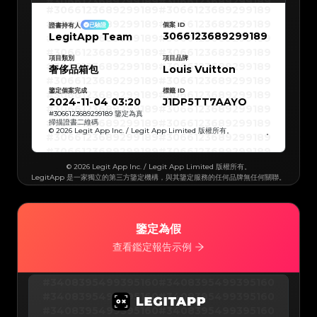
#3066123689299189
#3066123689299189
#3066123689299189
#3066123689299189
#3066123689299189
#3066123689299189
#3066123689299189
#3066123689299189
個案 ID
證書持有人
已驗證
#3066123689299189
#3066123689299189
3066123689299189
LegitApp Team
#3066123689299189
#3066123689299189
#3066123689299189
#3066123689299189
#3066123689299189
#3066123689299189
#3066123689299189
#3066123689299189
項目類別
項目品牌
#3066123689299189
#3066123689299189
奢侈品箱包
Louis Vuitton
#3066123689299189
#3066123689299189
#3066123689299189
#3066123689299189
#3066123689299189
#3066123689299189
鑒定個案完成
標籤 ID
#3066123689299189
#3066123689299189
#3066123689299189
#3066123689299189
2024-11-04 03:20
J1DP5TT7AAYO
#3066123689299189
#3066123689299189
#3066123689299189
#3066123689299189
#
3066123689299189
鑒定為真
#3066123689299189
#3066123689299189
掃描證書二維碼
#3066123689299189
#3066123689299189
© 2026 Legit App Inc. / Legit App Limited 版權所有。
#3066123689299189
#3066123689299189
#3066123689299189
#3066123689299189
#3066123689299189
#3066123689299189
#3066123689299189
#3066123689299189
#3066123689299189
#3066123689299189
© 2026 Legit App Inc. / Legit App Limited 版權所有。
#3066123689299189
#3066123689299189
LegitApp 是一家獨立的第三方鑒定機構，與其鑒定服務的任何品牌無任何關聯。
#3066123689299189
#3066123689299189
#3066123689299189
#3066123689299189
#3066123689299189
#3066123689299189
#3066123689299189
#3066123689299189
#3066123689299189
#3066123689299189
#3066123689299189
#3066123689299189
#3066123689299189
#3066123689299189
#3066123689299189
#3066123689299189
鑒定為假
#3066123689299189
#3066123689299189
#3066123689299189
#3066123689299189
查看鑑定報告示例
#3066123689299189
#3066123689299189
#3066123689299189
#3066123689299189
#3066123689299189
#3066123689299189
#3066123689299189
#3066123689299189
#3066123689299189
#3066123689299189
#3408395499395160
#3408395499395160
#3066123689299189
#3066123689299189
#3066123689299189
#3066123689299189
#3408395499395160
#3408395499395160
#3066123689299189
#3066123689299189
#3066123689299189
#3066123689299189
#3408395499395160
#3408395499395160
#3066123689299189
#3066123689299189