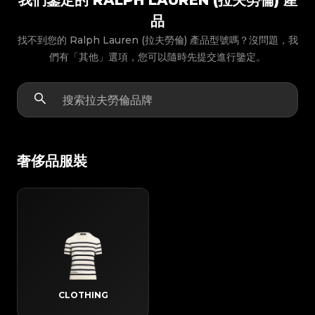
我們鑒定的 RALPH LAUREN (拉夫勞倫) 產
品
找不到您的 Ralph Lauren (拉夫勞倫) 產品型號嗎？沒問題，我
們有「其他」選項，您可以隨時先提交進行鑒定。
奢侈品服裝
CLOTHING