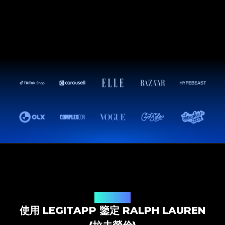
鑒定解決方案
使用 LEGITAPP 鑒定 RALPH LAUREN