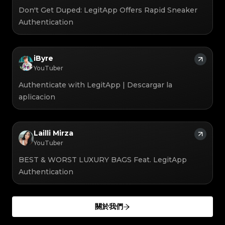
#3408395499395160
#3408395499395160
#3066123689299189
#3066123689299189
#3408395499395160
#3408395499395160
#3066123689299189
#3066123689299189
Don't Get Duped: LegitApp Offers Rapid Sneaker
#3408395499395160
#3408395499395160
#3066123689299189
#3066123689299189
#3408395499395160
#3408395499395160
#3066123689299189
#3066123689299189
#3408395499395160
#3408395499395160
Authentication
#3066123689299189
#3066123689299189
#3408395499395160
#3408395499395160
#3066123689299189
#3066123689299189
#3408395499395160
#3408395499395160
#3066123689299189
#3066123689299189
#3408395499395160
#3408395499395160
#3066123689299189
#3066123689299189
#3408395499395160
#3408395499395160
#3066123689299189
#3066123689299189
#3408395499395160
#3408395499395160
#3066123689299189
#3066123689299189
#3408395499395160
#3408395499395160
#3066123689299189
#3066123689299189
#3408395499395160
#3408395499395160
#3066123689299189
#3066123689299189
iByre
#3408395499395160
#3408395499395160
#3066123689299189
#3066123689299189
#3408395499395160
#3408395499395160
#3066123689299189
#3066123689299189
YouTuber
#3408395499395160
#3408395499395160
#3066123689299189
#3066123689299189
#3408395499395160
#3408395499395160
#3066123689299189
#3066123689299189
#3408395499395160
#3408395499395160
#3066123689299189
#3066123689299189
Authenticate with LegitApp | Descargar la
#3408395499395160
#3408395499395160
#3066123689299189
#3066123689299189
#3408395499395160
#3408395499395160
#3066123689299189
#3066123689299189
#3408395499395160
#3408395499395160
aplicacion
#3066123689299189
#3066123689299189
#3408395499395160
#3408395499395160
#3066123689299189
#3066123689299189
#3408395499395160
#3408395499395160
#3066123689299189
#3066123689299189
#3408395499395160
#3408395499395160
#3066123689299189
#3066123689299189
#3408395499395160
#3408395499395160
#3066123689299189
#3066123689299189
#3408395499395160
#3408395499395160
#3066123689299189
#3066123689299189
#3408395499395160
#3408395499395160
#3066123689299189
#3066123689299189
#3408395499395160
#3408395499395160
Lailli Mirza
#3066123689299189
#3066123689299189
#3408395499395160
#3408395499395160
#3066123689299189
#3066123689299189
#3408395499395160
#3408395499395160
#3066123689299189
YouTuber
#3066123689299189
#3408395499395160
#3408395499395160
#3066123689299189
#3066123689299189
#3408395499395160
#3408395499395160
#3066123689299189
#3066123689299189
#3408395499395160
#3408395499395160
#3066123689299189
#3066123689299189
BEST & WORST LUXURY BAGS Feat. LegitApp
#3408395499395160
#3408395499395160
#3066123689299189
#3066123689299189
#3408395499395160
#3408395499395160
#3066123689299189
#3066123689299189
Authentication
#3408395499395160
#3408395499395160
#3066123689299189
#3066123689299189
#3408395499395160
#3408395499395160
#3066123689299189
#3066123689299189
#3408395499395160
#3408395499395160
#3066123689299189
#3066123689299189
#3408395499395160
#3408395499395160
#3066123689299189
#3066123689299189
#3408395499395160
#3408395499395160
#3066123689299189
#3066123689299189
#3408395499395160
#3408395499395160
#3066123689299189
#3066123689299189
#3408395499395160
#3408395499395160
#3066123689299189
#3066123689299189
#3408395499395160
關於我們
#3408395499395160
#3066123689299189
#3066123689299189
#3408395499395160
#3408395499395160
#3066123689299189
#3066123689299189
#3408395499395160
#3408395499395160
#3066123689299189
#3066123689299189
#3408395499395160
#3408395499395160
#3066123689299189
#3066123689299189